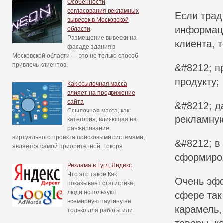
Особенности
согласования рекламных
Если трад
вывесок в Московской
информаци
области
Размещение вывески на
клиента, 
фасаде здания в
Московской области — это не только способ
привлечь клиентов,
&#8212; п
продукту;
Как ссылочная масса
влияет на продвижение
сайта
&#8212; д
Ссылочная масса, как
рекламну
категория, влияющая на
ранжирование
виртуального проекта поисковыми системами,
&#8212; в
является самой приоритетной. Говоря
сформиров
Реклама в Гугл, Яндекс
Что это такое Как
Очень эф
показывает статистика,
люди используют
сфере так
всемирную паутину не
карамель,
только для работы или