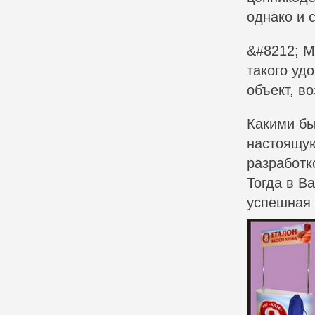
однако и 
&#8212; М
такого уд
объект, в
Какими б
настоящую
разработк
Тогда в В
успешная 