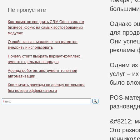
товары, к
большими
Не пропустите
Как грамотно внедрить CRM Odoo в малом
Однако ош
бизнесе: фокус на самых востребованных
для продв
модулях
Они успеш
Онлайн-касса в магазине: как грамотно
внедрить и использовать
рекламы ф
Почему стоит выбрать воркаут-комплекс
вместо отдельных снарядов
Одним из 
Аренда роботов: инструмент точечной
услуг – и
автоматизации
было влож
Как снизить расходы на аренду автовышки
без потери эффективности
POS-матер
разновидн
&#8212; м
Это разно
ценникоде