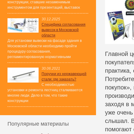
конструкции, ставшие незаменимым
инструментом для презентаций, выставок
30.12.2025
Специфика согласования
вывесок в Московской
области
Для установки вывески на фасаде здания в
Московской области необходимо пройти
процедуру согласования,
Главной ц
регламентированную нормативными
покупател
30.06.2021
практика,
Поручни из нержавеющей
Потребите
стали: где заказать?
С необходимостью
покупок»,
установки и ремонта лестниц сталкиваются
производи
многие люди. Дело в том, что такие
конструкции
заходя в 
уже очень
слышал. В
Популярные материалы
помогают 