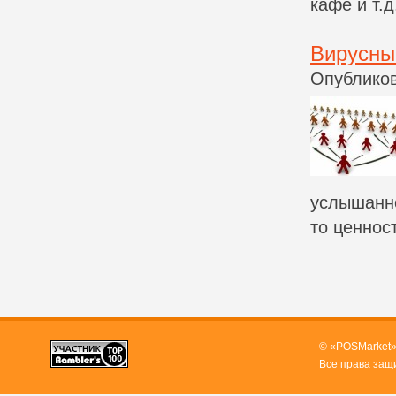
кафе и т.
Вирусны
Опубликов
услышанно
то ценност
© «POSMarket»
Все права защ