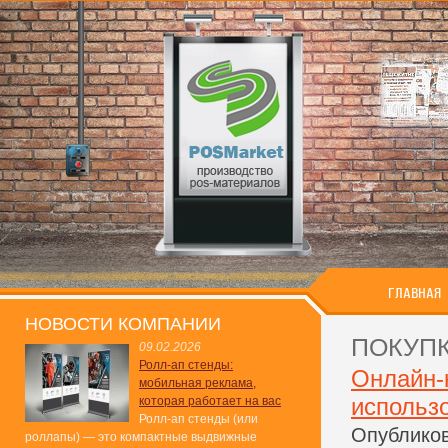
ГЛАВНАЯ
НОВОСТИ КОМПАНИИ
ПОКУП
09.02.2026
Ролл-ап стенды:
Онлайн-к
мобильная реклама,
использ
которая работает на вас
Ролл-ап стенды (или
Опубликов
роллапы) — это компактные выдвижные