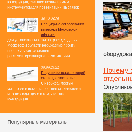
конструкции, ставшие незаменимым
инструментом для презентаций, выставок
30.12.2025
Специфика согласования
вывесок в Московской
области
Для установки вывески на фасаде здания в
Московской области необходимо пройти
процедуру согласования,
оборудован
регламентированную нормативными
30.06.2021
Почему 
Поручни из нержавеющей
отдельн
стали: где заказать?
С необходимостью
Опубликов
установки и ремонта лестниц сталкиваются
многие люди. Дело в том, что такие
конструкции
Популярные материалы