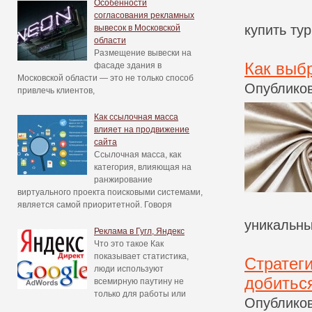
Особенности
согласования рекламных
купить тур
вывесок в Московской
области
Размещение вывески на
Как выб
фасаде здания в
Московской области — это не только способ
Опубликов
привлечь клиентов,
Как ссылочная масса
влияет на продвижение
сайта
Ссылочная масса, как
категория, влияющая на
ранжирование
виртуального проекта поисковыми системами,
является самой приоритетной. Говоря
уникальны
Реклама в Гугл, Яндекс
Что это такое Как
показывает статистика,
Стратеги
люди используют
добитьс
всемирную паутину не
только для работы или
Опубликов