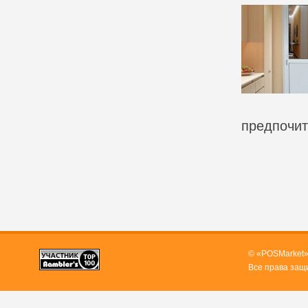
предпочит
© «POSMarket»
Все права защ