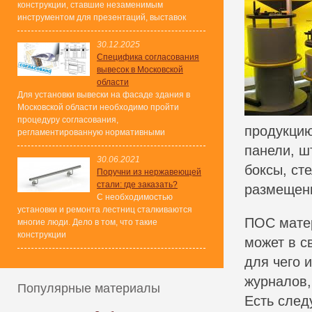
конструкции, ставшие незаменимым
инструментом для презентаций, выставок
30.12.2025
Специфика согласования
вывесок в Московской
области
Для установки вывески на фасаде здания в
Московской области необходимо пройти
процедуру согласования,
продукцию
регламентированную нормативными
панели, ш
30.06.2021
боксы, ст
Поручни из нержавеющей
стали: где заказать?
размещени
С необходимостью
установки и ремонта лестниц сталкиваются
ПОС матер
многие люди. Дело в том, что такие
конструкции
может в с
для чего 
журналов,
Популярные материалы
Есть след