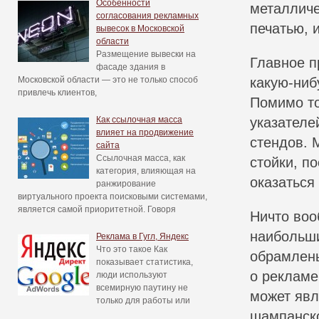
Особенности
металличе
согласования рекламных
печатью, 
вывесок в Московской
области
Размещение вывески на
Главное п
фасаде здания в
Московской области — это не только способ
какую-ниб
привлечь клиентов,
Помимо то
Как ссылочная масса
указателе
влияет на продвижение
стендов. 
сайта
Ссылочная масса, как
стойки, п
категория, влияющая на
оказаться
ранжирование
виртуального проекта поисковыми системами,
является самой приоритетной. Говоря
Ничто воо
наибольши
Реклама в Гугл, Яндекс
Что это такое Как
обрамлены
показывает статистика,
о рекламе
люди используют
всемирную паутину не
может явл
только для работы или
шампанско