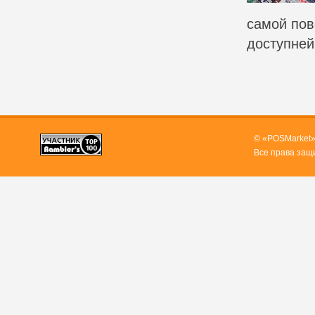
самой пов
доступней.
© «POSMarket»
Все права защ