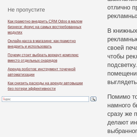
отлично п
Не пропустите
рекламных
Как грамотно внедрить CRM Odoo в малом
бизнесе: фокус на самых востребованных
В книжных
модулях
рекламные
Онлайн-касса в магазине: как грамотно
внедрить и использовать
своей печ
Почему стоит выбрать воркаут-комплекс
чтобы рек
вместо отдельных снарядов
подсветку
Аренда роботов: инструмент точечной
помещение
автоматизации
выглядеть
Как снизить расходы на аренду автовышки
без потери эффективности
Помимо то
намного б
сразу же 
делают ин
выбранног