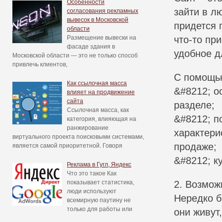
Особенности
зайти в л
согласования рекламных
вывесок в Московской
придется 
области
Размещение вывески на
что-то пр
фасаде здания в
удобное д
Московской области — это не только способ
привлечь клиентов,
С помощью
Как ссылочная масса
&#8212; о
влияет на продвижение
сайта
разделе;
Ссылочная масса, как
&#8212; п
категория, влияющая на
ранжирование
характери
виртуального проекта поисковыми системами,
продаже;
является самой приоритетной. Говоря
&#8212; ку
Реклама в Гугл, Яндекс
Что это такое Как
показывает статистика,
2. Возмож
люди используют
Нередко б
всемирную паутину не
только для работы или
они живут