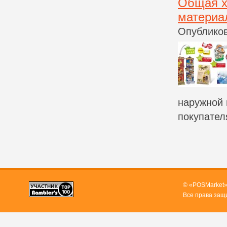
Общая х
материа
Опубликов
наружной 
покупател
© «POSMarket»
Все права защ