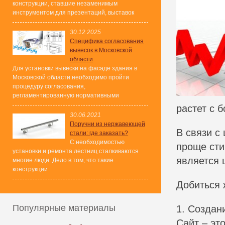
конструкции, ставшие незаменимым
инструментом для презентаций, выставок
30.12.2025
Специфика согласования
вывесок в Московской
области
Для установки вывески на фасаде здания в
Московской области необходимо пройти
процедуру согласования,
регламентированную нормативными
растет с 
30.06.2021
Поручни из нержавеющей
В связи с
стали: где заказать?
С необходимостью
проще сти
установки и ремонта лестниц сталкиваются
является 
многие люди. Дело в том, что такие
конструкции
Добиться 
Популярные материалы
1. Создан
Сайт – эт