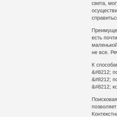
света, мог
осуществи
справитьс
Преимущес
есть почт
маленькой
не все. Р
К способа
&#8212; п
&#8212; п
&#8212; к
Поискова
позволяет
Контекстн