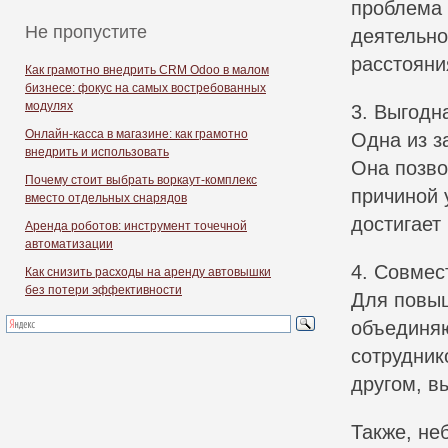
проблема 
Не пропустите
деятельно
расстояни
Как грамотно внедрить CRM Odoo в малом
бизнесе: фокус на самых востребованных
модулях
3. Выгодн
Онлайн-касса в магазине: как грамотно
Одна из з
внедрить и использовать
Она позво
Почему стоит выбрать воркаут-комплекс
причиной 
вместо отдельных снарядов
достигает
Аренда роботов: инструмент точечной
автоматизации
4. Совмес
Как снизить расходы на аренду автовышки
без потери эффективности
Для повыш
объединяю
сотрудник
другом, в
Также, не