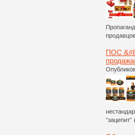
Пропаганд
продавцов
ПОС &#8
продажа
Опубликов
нестандар
"зацепит"