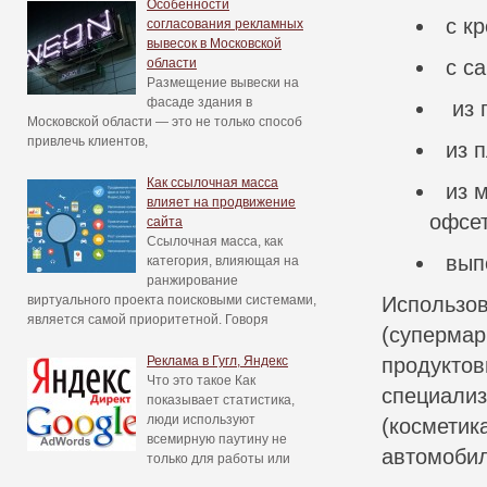
Особенности
с к
согласования рекламных
вывесок в Московской
области
с с
Размещение вывески на
фасаде здания в
из 
Московской области — это не только способ
привлечь клиентов,
из 
Как ссылочная масса
из 
влияет на продвижение
офсе
сайта
Ссылочная масса, как
вып
категория, влияющая на
ранжирование
виртуального проекта поисковыми системами,
Использов
является самой приоритетной. Говоря
(супермар
Реклама в Гугл, Яндекс
продуктов
Что это такое Как
специализ
показывает статистика,
люди используют
(косметик
всемирную паутину не
автомобил
только для работы или