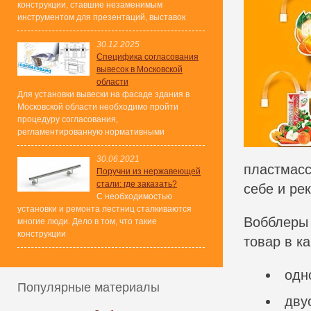
конструкции, ставшие незаменимым
инструментом для презентаций, выставок
30.12.2025
Специфика согласования
вывесок в Московской
области
Для установки вывески на фасаде здания в
Московской области необходимо пройти
процедуру согласования,
регламентированную нормативными
30.06.2021
пластмасс
Поручни из нержавеющей
стали: где заказать?
себе и ре
С необходимостью
установки и ремонта лестниц сталкиваются
Вобблеры 
многие люди. Дело в том, что такие
конструкции
товар в к
одн
Популярные материалы
дву