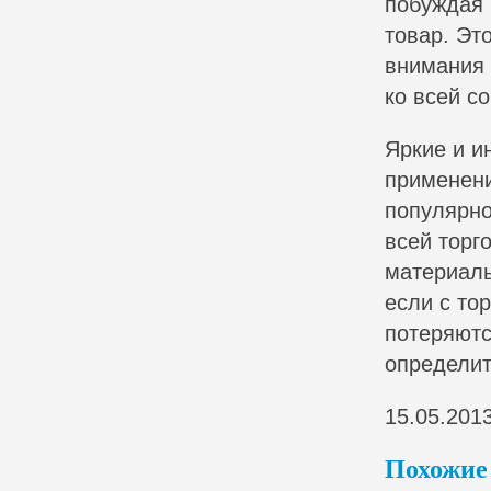
побуждая 
товар. Эт
внимания 
ко всей с
Яркие и и
применени
популярно
всей торг
материалы
если с то
потеряютс
определит
15.05.201
Похожие 