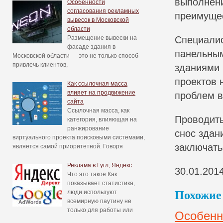
выполнени
Особенности
согласования рекламных
преимуще
вывесок в Московской
области
Размещение вывески на
Специалис
фасаде здания в
панельным
Московской области — это не только способ
привлечь клиентов,
зданиями 
проектов 
Как ссылочная масса
влияет на продвижение
проблем в
сайта
Ссылочная масса, как
Проводить
категория, влияющая на
ранжирование
снос здан
виртуального проекта поисковыми системами,
заключать
является самой приоритетной. Говоря
Реклама в Гугл, Яндекс
30.01.201
Что это такое Как
показывает статистика,
люди используют
Похожие 
всемирную паутину не
только для работы или
Особенн