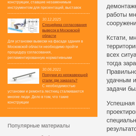
конструкции, ставшие незаменимым
демонтаже
инструментом для презентаций, выставок
работы мн
30.12.2025
сооружени
Специфика согласования
вывесок в Московской
области
Кстати, м
Для установки вывески на фасаде здания в
территори
Московской области необходимо пройти
процедуру согласования,
всех ситу
регламентированную нормативными
тогда зар
30.06.2021
Правильно
Поручни из нержавеющей
удачным и
стали: где заказать?
С необходимостью
задачи бы
установки и ремонта лестниц сталкиваются
многие люди. Дело в том, что такие
Успешная 
конструкции
проектиро
специальн
Популярные материалы
результат