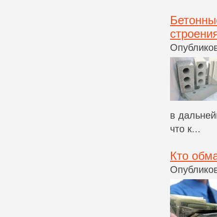
Бетонны
строени
Опубликов
в дальней
что к...
Кто обм
Опубликов