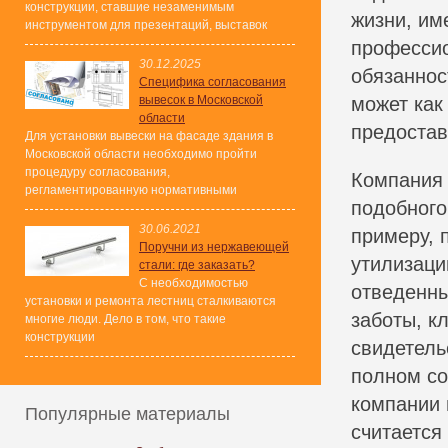
конструкции, ставшие незаменимым
жизни, им
инструментом для презентаций, выставок
професси
30.12.2025
обязаннос
Специфика согласования
вывесок в Московской
может как
области
предостав
Для установки вывески на фасаде здания в
Московской области необходимо пройти
процедуру согласования,
Компания 
регламентированную нормативными
подобного
30.06.2021
примеру, 
Поручни из нержавеющей
утилизаци
стали: где заказать?
С необходимостью
отведенны
установки и ремонта лестниц сталкиваются
заботы, к
многие люди. Дело в том, что такие
конструкции
свидетель
полном со
компании 
Популярные материалы
считается