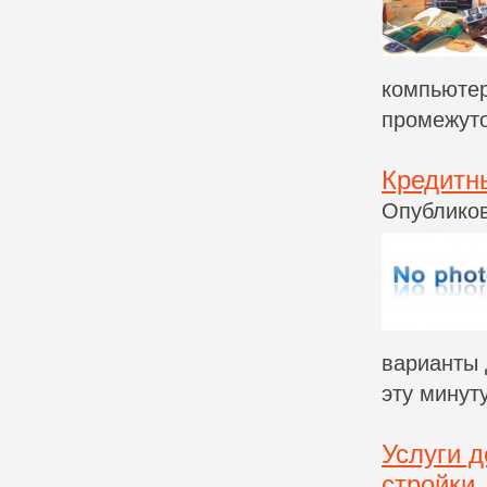
компьютер
промежуто
Кредитн
Опубликов
варианты 
эту минуту
Услуги 
стройки