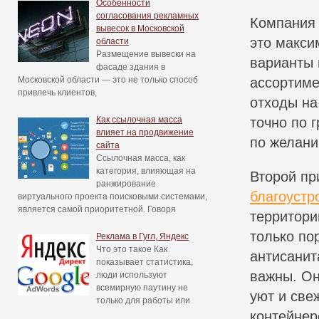
Особенности
согласования рекламных
Компания 
вывесок в Московской
это макси
области
Размещение вывески на
варианты 
фасаде здания в
Московской области — это не только способ
ассортиме
привлечь клиентов,
отходы на
Как ссылочная масса
точно по 
влияет на продвижение
по желани
сайта
Ссылочная масса, как
категория, влияющая на
Второй пр
ранжирование
благоустр
виртуального проекта поисковыми системами,
является самой приоритетной. Говоря
территори
только по
Реклама в Гугл, Яндекс
Что это такое Как
антисанит
показывает статистика,
важны. Он
люди используют
всемирную паутину не
уют и све
только для работы или
контейнер