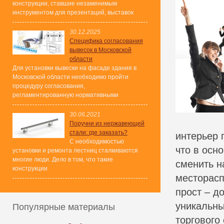
конструкции, ставшие незаменимым
инструментом для презентаций, выставок
30.12.2025
Специфика согласования
вывесок в Московской
области
Для установки вывески на фасаде здания в
Московской области необходимо пройти
процедуру согласования,
регламентированную нормативными
30.06.2021
Поручни из нержавеющей
стали: где заказать?
интерьер 
С необходимостью
что в осн
установки и ремонта лестниц сталкиваются
многие люди. Дело в том, что такие
сменить н
конструкции
месторасп
прост – д
уникальны
Популярные материалы
торгового