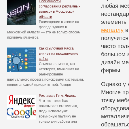
Особенности
любая меб
согласования рекламных
вывесок в Московской
нестандар
области
элементы 
Размещение вывески на
фасаде здания в
металлу
в
Московской области — это не только способ
получится
привлечь клиентов,
часто пол
Как ссылочная масса
большом а
влияет на продвижение
сайта
дизайн ме
Ссылочная масса, как
категория, влияющая на
фирмы.
ранжирование
виртуального проекта поисковыми системами,
Однако у 
является самой приоритетной. Говоря
Многие пр
Реклама в Гугл, Яндекс
точку меб
Что это такое Как
показывает статистика,
оборудова
люди используют
металличе
всемирную паутину не
только для работы или
обращатьс