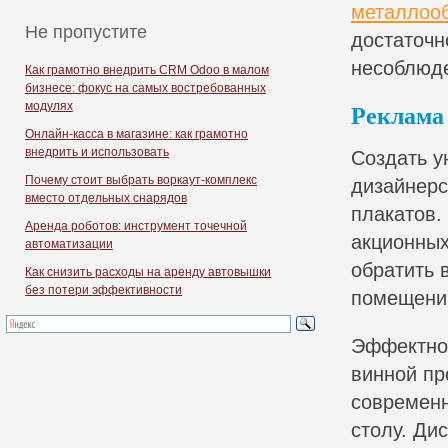
металлооб
Не пропустите
достаточн
несоблюде
Как грамотно внедрить CRM Odoo в малом
бизнесе: фокус на самых востребованных
модулях
Реклама
Онлайн-касса в магазине: как грамотно
внедрить и использовать
Создать у
Почему стоит выбрать воркаут-комплекс
дизайнерс
вместо отдельных снарядов
плакатов.
Аренда роботов: инструмент точечной
акционных
автоматизации
обратить 
Как снизить расходы на аренду автовышки
без потери эффективности
помещени
Эффектно 
винной пр
современн
столу. Ди