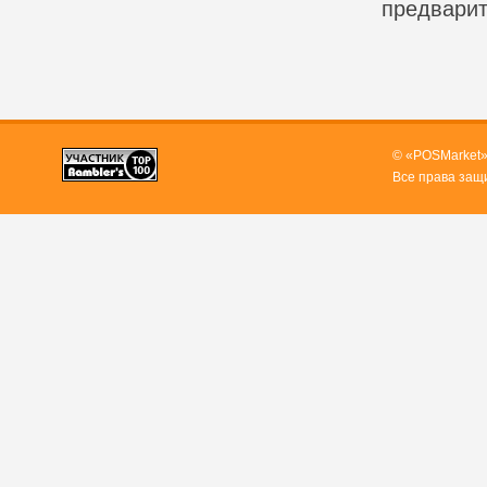
предварит
© «POSMarket»
Все права защ