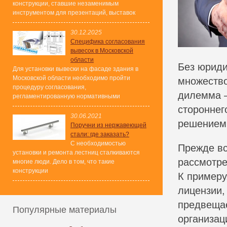
конструкции, ставшие незаменимым
инструментом для презентаций, выставок
30.12.2025
Специфика согласования
вывесок в Московской
области
Без юриди
Для установки вывески на фасаде здания в
Московской области необходимо пройти
множество
процедуру согласования,
дилемма –
регламентированную нормативными
стороннег
30.06.2021
решением
Поручни из нержавеющей
стали: где заказать?
С необходимостью
Прежде вс
установки и ремонта лестниц сталкиваются
рассмотре
многие люди. Дело в том, что такие
конструкции
К примеру
лицензии,
предвещае
Популярные материалы
организац