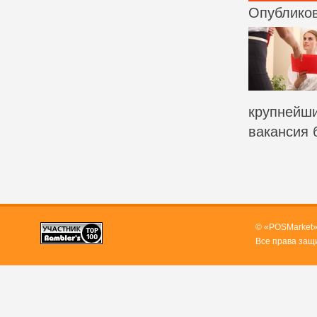
Опубликов
крупнейши
вакансия б
© «POSMarket»
Все права защ