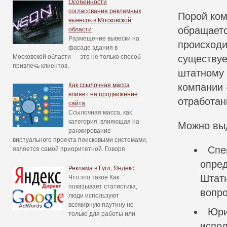
Особенности
согласования рекламных
Порой ком
вывесок в Московской
обращаетс
области
Размещение вывески на
происходи
фасаде здания в
Московской области — это не только способ
существуе
привлечь клиентов,
штатному 
Как ссылочная масса
компании 
влияет на продвижение
отработан
сайта
Ссылочная масса, как
категория, влияющая на
Можно вы
ранжирование
виртуального проекта поисковыми системами,
Спе
является самой приоритетной. Говоря
опре
Реклама в Гугл, Яндекс
Штатн
Что это такое Как
показывает статистика,
вопро
люди используют
всемирную паутину не
Юри
только для работы или
испол