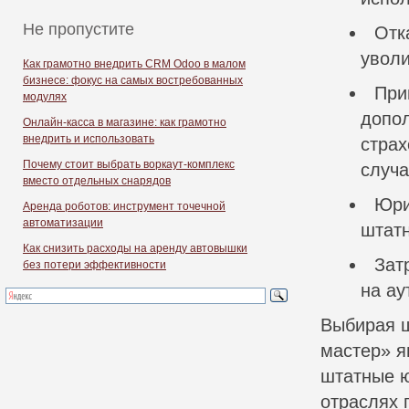
Не пропустите
Отк
уволи
Как грамотно внедрить CRM Odoo в малом
бизнесе: фокус на самых востребованных
При
модулях
допол
Онлайн-касса в магазине: как грамотно
внедрить и использовать
страх
Почему стоит выбрать воркаут-комплекс
случа
вместо отдельных снарядов
Юри
Аренда роботов: инструмент точечной
автоматизации
штатн
Как снизить расходы на аренду автовышки
Зат
без потери эффективности
на ау
Выбирая ш
мастер» я
штатные 
отраслях 