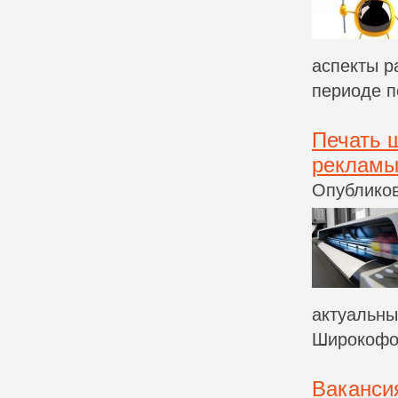
аспекты р
периоде п
Печать 
реклам
Опубликов
актуальны
Широкофор
Ваканси