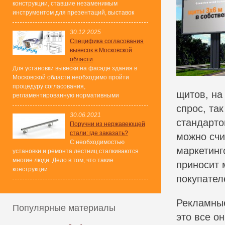
конструкции, ставшие незаменимым
инструментом для презентаций, выставок
30.12.2025
Специфика согласования
вывесок в Московской
области
Для установки вывески на фасаде здания в
Московской области необходимо пройти
процедуру согласования,
щитов, на
регламентированную нормативными
спрос, та
30.06.2021
стандарто
Поручни из нержавеющей
стали: где заказать?
можно счи
С необходимостью
маркетинг
установки и ремонта лестниц сталкиваются
многие люди. Дело в том, что такие
приносит 
конструкции
покупател
Рекламные
Популярные материалы
это все о