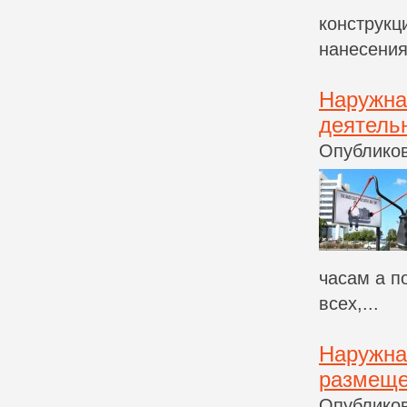
конструкц
нанесения.
Наружна
деятель
Опубликов
часам а п
всех,...
Наружна
размещ
Опубликов