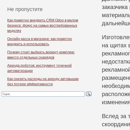
заказчика
Не пропустите
материалы
Как грамотно внедрить CRM Odoo в малом
дальнейше
бизнесе: фокус на самых востребованных
модулях
Изготовле
Онлайн-касса в магазине: как грамотно
внедрить и использовать
на щитах 
Почему стоит выбрать воркаут-комплекс
рекламног
вместо отдельных снарядов
недостатк
Аренда роботов: инструмент точечной
рекламной
автоматизации
размещени
Как снизить расходы на аренду автовышки
без потери эффективности
необходим
расположе
изменения
Вслед за 
скоордини