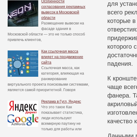
Особенности
для устан
согласования рекламных
всего рек
вывесок в Московской
области
которые в
Размещение вывески на
отверстия
фасаде здания в
Московской области — это не только способ
придержив
привлечь клиентов,
которого 
Как ссылочная масса
достаточн
влияет на продвижение
сайта
падения.
Ссылочная масса, как
категория, влияющая на
К кронште
ранжирование
виртуального проекта поисковыми системами,
чаще всег
является самой приоритетной. Говоря
фанера. Т
Реклама в Гугл, Яндекс
акриловый
Что это такое Как
изготовле
показывает статистика,
люди используют
качество 
всемирную паутину не
только для работы или
Данными р