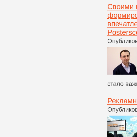
Своими 
формиро
впечатл
Postersc
Опубликов
стало важ
Рекламн
Опубликов