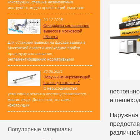
конструкции, ставшие незаменимым
инструментом для презентаций, выставок
30.12.2025
Специфика согласования
вывесок в Московской
области
Для установки вывески на фасаде здания в
Московской области необходимо пройти
процедуру согласования,
регламентированную нормативными
30.06.2021
Поручни из нержавеющей
стали: где заказать?
С необходимостью
постоянно
установки и ремонта лестниц сталкиваются
и пешеход
многие люди. Дело в том, что такие
конструкции
Наружная
предостав
Популярные материалы
различной