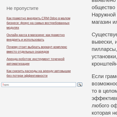
выявлено 
общество 
Не пропустите
Наружной 
Как грамотно внедрить CRM Odoo в малом
магазин и
бизнесе: фокус на самых востребованных
модулях
Существуе
Онлайн-касса в магазине: как грамотно
внедрить и использовать
вывески, 
Почему стоит выбрать воркаут-комплекс
пилларсы,
вместо отдельных снарядов
установки
Аренда роботов: инструмент точечной
кронштейн
автоматизации
Как снизить расходы на аренду автовышки
Если грам
без потери эффективности
возможнос
то в цело
эффективн
любого оф
которая н