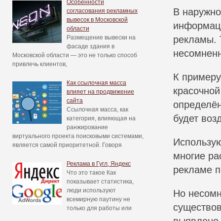
Особенности
В наружно
согласования рекламных
вывесок в Московской
информаци
области
Размещение вывески на
рекламы. 
фасаде здания в
несомненн
Московской области — это не только способ
привлечь клиентов,
К примеру
Как ссылочная масса
красочной
влияет на продвижение
сайта
определён
Ссылочная масса, как
будет воз
категория, влияющая на
ранжирование
виртуального проекта поисковыми системами,
Использую
является самой приоритетной. Говоря
многие ра
Реклама в Гугл, Яндекс
рекламе п
Что это такое Как
показывает статистика,
люди используют
Но несомн
всемирную паутину не
существов
только для работы или