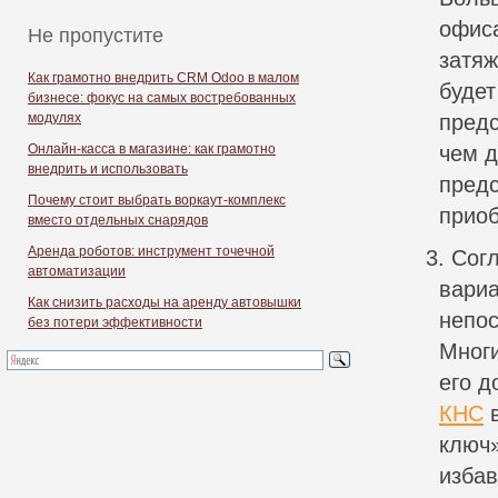
офиса
Не пропустите
затяж
Как грамотно внедрить CRM Odoo в малом
будет
бизнесе: фокус на самых востребованных
модулях
предс
Онлайн-касса в магазине: как грамотно
чем д
внедрить и использовать
предс
Почему стоит выбрать воркаут-комплекс
приоб
вместо отдельных снарядов
Аренда роботов: инструмент точечной
Сог
автоматизации
вариа
Как снизить расходы на аренду автовышки
непос
без потери эффективности
Многи
его д
КНС
в
ключ»
избав