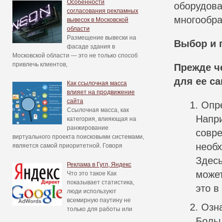
Особенности
оборудова
согласования рекламных
многообра
вывесок в Московской
области
Размещение вывески на
Выбор и 
фасаде здания в
Московской области — это не только способ
привлечь клиентов,
Прежде ч
для ее с
Как ссылочная масса
влияет на продвижение
сайта
Опре
Ссылочная масса, как
Напри
категория, влияющая на
ранжирование
совре
виртуального проекта поисковыми системами,
необх
является самой приоритетной. Говоря
Здесь
Реклама в Гугл, Яндекс
может
Что это такое Как
показывает статистика,
это в
люди используют
всемирную паутину не
Озн
только для работы или
Больш