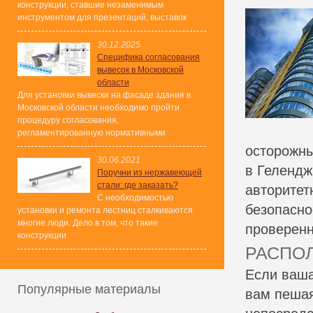
конструкции, ставшие незаменимым
инструментом для презентаций, выставок
30.12.2025
Специфика согласования
вывесок в Московской
области
Для установки вывески на фасаде здания в
Московской области необходимо пройти
процедуру согласования,
регламентированную нормативными
осторожны
30.06.2021
в Геленд
Поручни из нержавеющей
стали: где заказать?
авторитет
С необходимостью
безопасно
установки и ремонта лестниц сталкиваются
многие люди. Дело в том, что такие
проверенн
конструкции
РАСПОЛ
Если ваша
Популярные материалы
вам пешая