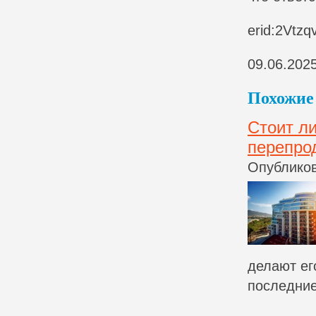
erid:2Vtz
09.06.202
Похожие 
Стоит л
перепро
Опубликов
делают ег
последние