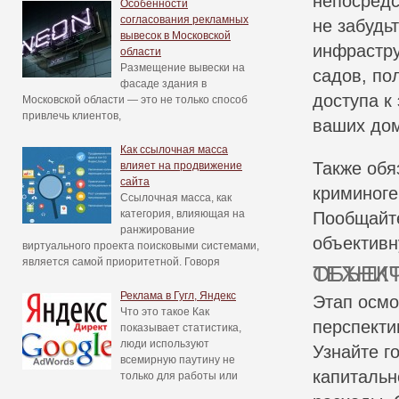
непосредс
Особенности
согласования рекламных
не забудь
вывесок в Московской
инфрастру
области
Размещение вывески на
садов, по
фасаде здания в
доступа к
Московской области — это не только способ
привлечь клиентов,
ваших до
Как ссылочная масса
Также обя
влияет на продвижение
сайта
криминоге
Ссылочная масса, как
категория, влияющая на
Пообщайте
ранжирование
объектив
виртуального проекта поисковыми системами,
является самой приоритетной. Говоря
ТЕХНИЧЕСКОЕ И ЮРИДИЧЕСКОЕ СОСТОЯНИЕ
Реклама в Гугл, Яндекс
Этап осмо
Что это такое Как
перспекти
показывает статистика,
люди используют
Узнайте г
всемирную паутину не
капитальн
только для работы или