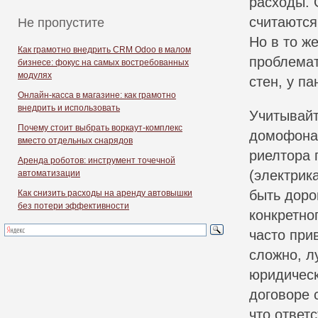
расходы. 
считаются
Не пропустите
Но в то ж
Как грамотно внедрить CRM Odoo в малом
проблемат
бизнесе: фокус на самых востребованных
модулях
стен, у п
Онлайн-касса в магазине: как грамотно
внедрить и использовать
Учитывайт
Почему стоит выбрать воркаут-комплекс
домофона 
вместо отдельных снарядов
риелтора 
Аренда роботов: инструмент точечной
(электрик
автоматизации
быть доро
Как снизить расходы на аренду автовышки
без потери эффективности
конкретно
часто при
сложно, л
юридическ
договоре 
что ответ