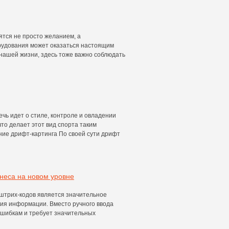
вятся не просто желанием, а
рудования может оказаться настоящим
е нашей жизни, здесь тоже важно соблюдать
речь идет о стиле, контроле и овладении
что делает этот вид спорта таким
ие дрифт-картинга По своей сути дрифт
неса на новом уровне
штрих-кодов является значительное
ния информации. Вместо ручного ввода
ошибкам и требует значительных