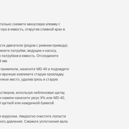
ательно снимите минусовую клемму с
ра в емкость, открутив сливной кран в
сти двигателя (рядом с ремнем привода).
ните патрубки, ведущие к насосу,
 патрубков в емкость. Отсоедините
9 мм.
 прикипели, нанесите WD-40 и подождите
 и вручную извлеките старую прокладку.
чное место, удалив грязь и старую
створом, используя нейлоновую щетку,
и накипи нанесите уксус 9% или WD-40,
й щеткой или наждачной бумагой.
 коррозии. Аккуратно очистите лопасти
ного давления. Смажьте уплотнения вала