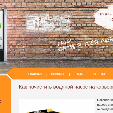
196084, г
+
ГЛАВНАЯ
|
НОВОСТИ
|
О НАС
|
РАБОТЫ
|
Как почистить водяной насос на карье
Накоплени
с
насосе сн
охлаждения