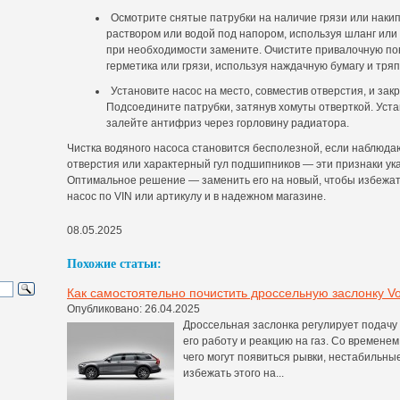
Осмотрите снятые патрубки на наличие грязи или наки
раствором или водой под напором, используя шланг или
при необходимости замените. Очистите привалочную пов
герметика или грязи, используя наждачную бумагу и тряп
Установите насос на место, совместив отверстия, и зак
Подсоедините патрубки, затянув хомуты отверткой. Уст
залейте антифриз через горловину радиатора.
Чистка водяного насоса становится бесполезной, если наблюда
отверстия или характерный гул подшипников — эти признаки ука
Оптимальное решение — заменить его на новый, чтобы избежат
насос по VIN или артикулу и в надежном магазине.
08.05.2025
Похожие статьи:
Как самостоятельно почистить дроссельную заслонку Vo
Опубликовано: 26.04.2025
Дроссельная заслонка регулирует подачу 
его работу и реакцию на газ. Со времене
чего могут появиться рывки, нестабильны
избежать этого на...