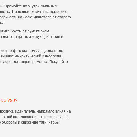
пи. Промойте их внутри мыльным
 щетку. Проверьте хомуты на коррозию —
ерхность на блоке двигателя от старого
ку.
рутите болты от руки ключом.
ановите защитный кожух двигателя и
ются люфт вала, течь из дренажного
зывают на критический износ узла.
ь дорогостоящего ремонта. Покупайте
lvo V90?
воздуха в двигатель, напрямую влияя на
м на ней скапливаются отложения, из-за
е обороты и снижение тяги. Чтобы