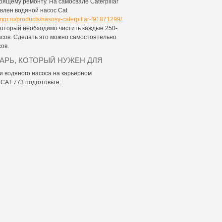
оящему ремонту. На самосвале Caterpillar
влен водяной насос Cat
amgr.ru/products/nasosy-caterpillar-f91871299/
который необходимо чистить каждые 250-
асов. Сделать это можно самостоятельно
сов.
и водяного насоса на карьерном
CAT 773 подготовьте: