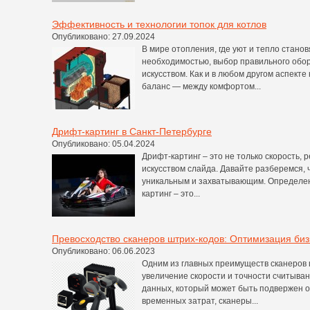
Эффективность и технологии топок для котлов
Опубликовано: 27.09.2024
В мире отопления, где уют и тепло стано
необходимостью, выбор правильного обо
искусством. Как и в любом другом аспект
баланс — между комфортом...
Дрифт-картинг в Санкт-Петербурге
Опубликовано: 05.04.2024
Дрифт-картинг – это не только скорость, 
искусством слайда. Давайте разберемся, 
уникальным и захватывающим. Определен
картинг – это...
Превосходство сканеров штрих-кодов: Оптимизация биз
Опубликовано: 06.06.2023
Одним из главных преимуществ сканеров 
увеличение скорости и точности считыва
данных, который может быть подвержен 
временных затрат, сканеры...