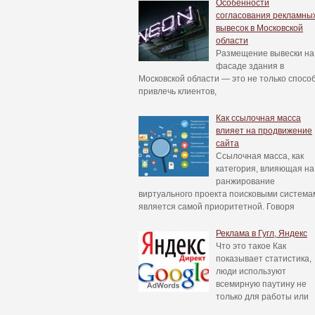
Особенности
согласования рекламны
вывесок в Московской
области
Размещение вывески на
фасаде здания в
Московской области — это не только спосо
привлечь клиентов,
Как ссылочная масса
влияет на продвижение
сайта
Ссылочная масса, как
категория, влияющая на
ранжирование
виртуального проекта поисковыми система
является самой приоритетной. Говоря
Реклама в Гугл, Яндекс
Что это такое Как
показывает статистика,
люди используют
всемирную паутину не
только для работы или