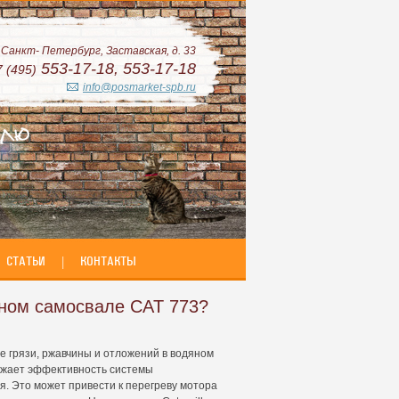
. Санкт- Петербург, Заставская, д. 33
553-17-18, 553-17-18
7 (495)
info@posmarket-spb.ru
СТАТЬИ
|
КОНТАКТЫ
рном самосвале CAT 773?
е грязи, ржавчины и отложений в водяном
ижает эффективность системы
. Это может привести к перегреву мотора