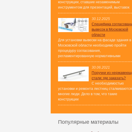
конструкции, ставшие незаменимым
инструментом для презентаций, выставок
30.12.2025
Специфика согласован
вывесок в Московской
области
Для установки вывески на фасаде здания в
Московской области необходимо пройти
процедуру согласования,
регламентированную нормативными
30.06.2021
Поручни из нержавеющ
стали: где заказать?
С необходимостью
установки и ремонта лестниц сталкиваются
многие люди. Дело в том, что такие
конструкции
Популярные материалы