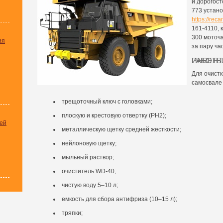
и дорогост
773 устано
https://rec
161-4110, 
300 моточ
ия
за пару ча
ИНВЕНТАРЬ, КОТОРЫЙ НУЖЕН ДЛЯ РАБОТЫ
Для очистк
самосвале 
трещоточный ключ с головками;
плоскую и крестовую отвертку (PH2);
ей
металлическую щетку средней жесткости;
нейлоновую щетку;
мыльный раствор;
очиститель WD-40;
чистую воду 5–10 л;
емкость для сбора антифриза (10–15 л);
тряпки;