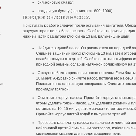
силиконовую смазку;
х
наждачную бумагу (зернистость 800–1000).
ПОРЯДОК ОЧИСТКИ НАСОСА
Приступать к работе следует после остывания двигателя. Обяз
аккумулятора в целях безопасности. Слейте антифриз из радиато
б
нижней части радиатора ключом на 13 мм. Дальнейшие шаги:
Найдите водяной насос. Он расположен на передней ча
Снимите защитный кожух ключом на 13 мм, затем отсоеди
ослабив хомуты отверткой. Слейте остатки антифриза из
приводной ремень, ослабив натяжной ролик ключом на 1
Открутите болты крепления насоса ключом. Если болты
10 минут. Аккуратно снимите насос, потянув его на себя,
ми,
Положите насос на чистую поверхность. Очистите посадо
прокладку тряпкой.
Осмотрите корпус насоса. Промойте корпус мыльным ра
чтобы удалить грязь и масло. Для удаления ржавчины ил
оставьте на 10–15 минут, затем зачистите металлическо
Промойте корпус чистой водой и высушите тряпкой.
Проверьте крыльчатку насоса на наличие отложений или
нейлоновой щеткой с мыльным раствором, избегая силь
силиконовой смазкой для предотвращения течи.