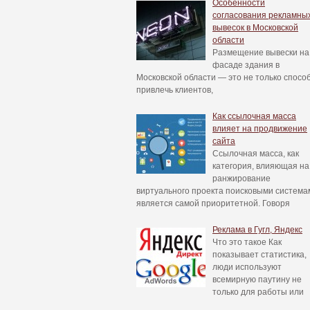
Особенности
согласования рекламны
вывесок в Московской
области
Размещение вывески на
фасаде здания в
Московской области — это не только спосо
привлечь клиентов,
Как ссылочная масса
влияет на продвижение
сайта
Ссылочная масса, как
категория, влияющая на
ранжирование
виртуального проекта поисковыми система
является самой приоритетной. Говоря
Реклама в Гугл, Яндекс
Что это такое Как
показывает статистика,
люди используют
всемирную паутину не
только для работы или