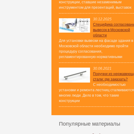
конструкции, ставшие незаменимым
инструментом для презентаций, выставок
30.12.2025
Специфика согласован
вывесок в Московской
области
Для установки вывески на фасаде здания в
Московской области необходимо пройти
процедуру согласования,
регламентированную нормативными
30.06.2021
Поручни из нержавеющ
стали: где заказать?
С необходимостью
установки и ремонта лестниц сталкиваются
многие люди. Дело в том, что такие
конструкции
Популярные материалы