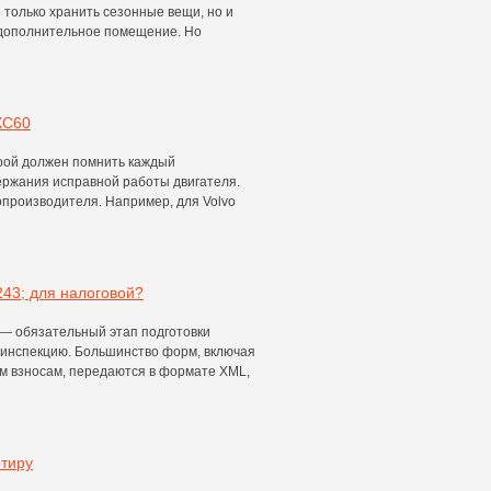
 только хранить сезонные вещи, но и
 дополнительное помещение. Но
XC60
орой должен помнить каждый
ержания исправной работы двигателя.
опроизводителя. Например, для Volvo
243; для налоговой?
" — обязательный этап подготовки
ю инспекцию. Большинство форм, включая
м взносам, передаются в формате XML,
ртиру