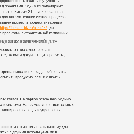
эффективность работы и улучшить
над проектами. Одним из популярных
вляется Битрикс24 — универсальная
 для автоматизации бизнес-процессов.
авильно провести процесс внедрения
https://formula-biz.ru/bitrix24/
для
я проектами в строительной компании?
БИТРИКС24 ДЛЯ СТРОИТЕЛЬНЫХ КОМПАНИЙ
чередь, он позволяет создать
кте, включая документацию, расчеты,
торинга выполнения задач, общения с
овысить продуктивность и снизить
ких этапов. На первом этапе необходимо
ули системы. Например, для строительных
 планирования задач и управления
и эффективно использовать систему для
икс24 с другими используемыми в