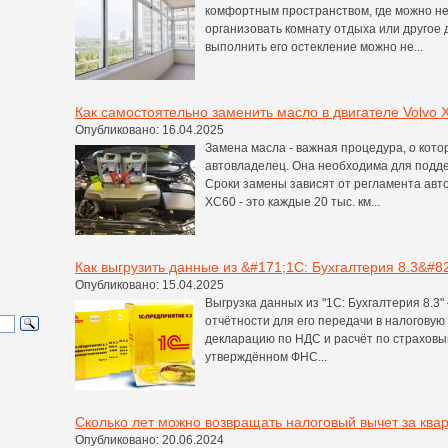
комфортным пространством, где можно не
организовать комнату отдыха или другое
выполнить его остекление можно не...
Как самостоятельно заменить масло в двигателе Volvo 
Опубликовано: 16.04.2025
Замена масла - важная процедура, о кот
автовладелец. Она необходима для подд
Сроки замены зависят от регламента авт
XC60 - это каждые 20 тыс. км...
Как выгрузить данные из &#171;1С: Бухгалтерия 8.3&#8
Опубликовано: 15.04.2025
Выгрузка данных из "1С: Бухгалтерия 8.3
отчётности для его передачи в налогову
декларацию по НДС и расчёт по страховы
утверждённом ФНС...
Сколько лет можно возвращать налоговый вычет за ква
Опубликовано: 20.06.2024