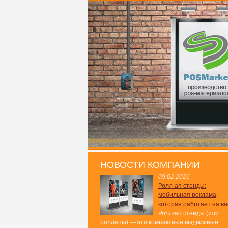
НОВОСТИ КОМПАНИИ
09.02.2026
Ролл-ап стенды:
мобильная реклама,
которая работает на ва
Ролл-ап стенды (или
роллапы) — это компактные выдвижные