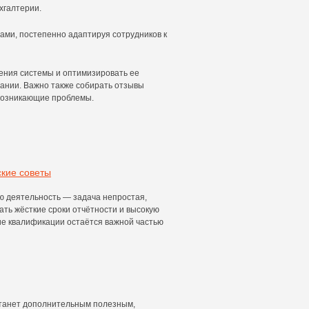
хгалтерии.
ами, постепенно адаптируя сотрудников к
ения системы и оптимизировать ее
пании. Важно также собирать отзывы
 возникающие проблемы.
ские советы
 деятельность — задача непростая,
вать жёсткие сроки отчётности и высокую
ие квалификации остаётся важной частью
станет дополнительным полезным,