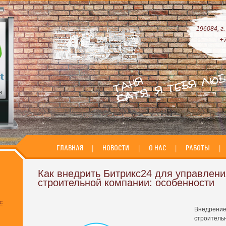
196084, г
+
ГЛАВНАЯ
|
НОВОСТИ
|
О НАС
|
РАБОТЫ
|
Как внедрить Битрикс24 для управлени
строительной компании: особенности
с
Внедрение
строитель