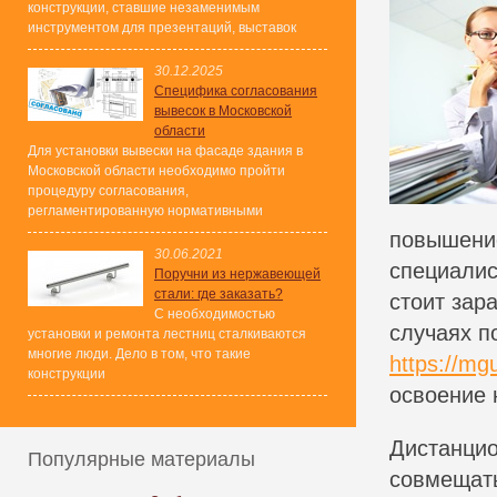
конструкции, ставшие незаменимым
инструментом для презентаций, выставок
30.12.2025
Специфика согласования
вывесок в Московской
области
Для установки вывески на фасаде здания в
Московской области необходимо пройти
процедуру согласования,
регламентированную нормативными
повышение
30.06.2021
специалис
Поручни из нержавеющей
стали: где заказать?
стоит зар
С необходимостью
случаях п
установки и ремонта лестниц сталкиваются
многие люди. Дело в том, что такие
https://mg
конструкции
освоение 
Дистанцио
Популярные материалы
совмещать