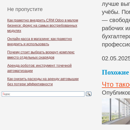
лучше вып
Не пропустите
учёбы. По
— свободн
Как грамотно внедрить CRM Odoo в малом
бизнесе: фокус на самых востребованных
рабочих и
модулях
бухгалтер
Онлайн-касса в магазине: как грамотно
профессио
внедрить и использовать
Почему стоит выбрать воркаут-комплекс
02.05.202
вместо отдельных снарядов
Аренда роботов: инструмент точечной
Похожие 
автоматизации
Как снизить расходы на аренду автовышки
Что тако
без потери эффективности
Опубликов