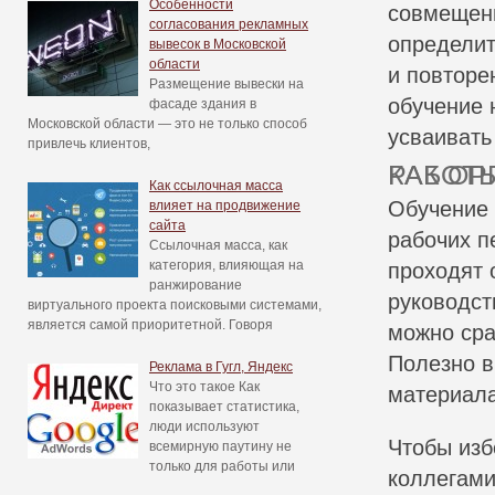
Особенности
совмещени
согласования рекламных
определит
вывесок в Московской
области
и повторе
Размещение вывески на
обучение 
фасаде здания в
Московской области — это не только способ
усваиват
привлечь клиентов,
КАК ОРГАНИЗОВАТЬ УЧЁБУ БЕЗ УЩЕРБА ДЛЯ РАБ
Как ссылочная масса
Обучение 
влияет на продвижение
сайта
рабочих п
Ссылочная масса, как
категория, влияющая на
проходят 
ранжирование
руководст
виртуального проекта поисковыми системами,
является самой приоритетной. Говоря
можно сра
Полезно в
Реклама в Гугл, Яндекс
Что это такое Как
материала
показывает статистика,
люди используют
Чтобы изб
всемирную паутину не
только для работы или
коллегами