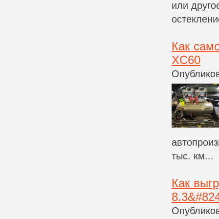
или друго
остеклени
Как само
XC60
Опубликов
автопроиз
тыс. км...
Как выгр
8.3&#824
Опубликов