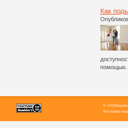
Как под
Опубликов
доступнос
помощью..
© «POSMarket»
Все права защ