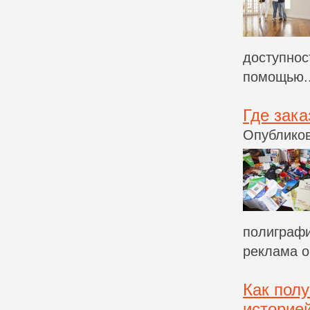
доступнос
помощью..
Где зак
Опубликов
полиграфи
реклама о
Как полу
историе