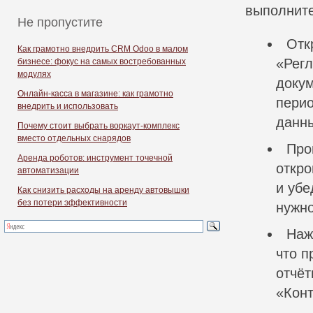
выполнит
Не пропустите
Отк
Как грамотно внедрить CRM Odoo в малом
«Регл
бизнесе: фокус на самых востребованных
модулях
докум
Онлайн-касса в магазине: как грамотно
пери
внедрить и использовать
данны
Почему стоит выбрать воркаут-комплекс
вместо отдельных снарядов
Про
Аренда роботов: инструмент точечной
откро
автоматизации
и убе
Как снизить расходы на аренду автовышки
без потери эффективности
нужно
Наж
что п
отчёт
«Конт