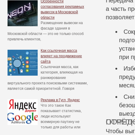
Передача 
Особенности
согласования рекламных
а часть п
вывесок в Московской
позволяет
области
Размещение вывески на
фасаде здания в
Сок
Московской области — это не только способ
подго
привлечь клиентов,
устан
Как ссылочная масса
при п
влияет на продвижение
сайта
Ссылочная масса, как
Изб
категория, влияющая на
преду
ранжирование
виртуального проекта поисковыми системами,
месяц
является самой приоритетной. Говоря
Сни
Реклама в Гугл, Яндекс
безош
Что это такое Как
показывает статистика,
выезд
люди используют
ПОРЯДОК ВЫПОЛНЕНИЯ ВЫ
всемирную паутину не
только для работы или
Чтобы выг