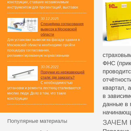
конструкции, ставшие незаменимым
инструментом для презентаций, выставок
30.12.2025
Специфика согласования
вывесок в Московской
области
Для установки вывески на фасаде здания в
Московской области необходимо пройти
процедуру согласования,
страховым
регламентированную нормативными
ФНС (прик
30.06.2021
проводитс
Поручни из нержавеющей
стали: где заказать?
отчётност
С необходимостью
квартал, 
установки и ремонта лестниц сталкиваются
многие люди. Дело в том, что такие
в зависим
конструкции
данные в 
начинаю
Популярные материалы
ЗАЧЕМ 