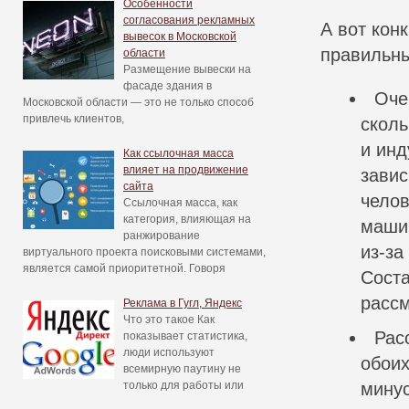
Особенности
согласования рекламных
А вот кон
вывесок в Московской
правильны
области
Размещение вывески на
фасаде здания в
Оче
Московской области — это не только способ
привлечь клиентов,
сколь
и инд
Как ссылочная масса
влияет на продвижение
завис
сайта
челов
Ссылочная масса, как
категория, влияющая на
машин
ранжирование
из-за
виртуального проекта поисковыми системами,
является самой приоритетной. Говоря
Соста
рассм
Реклама в Гугл, Яндекс
Что это такое Как
Рас
показывает статистика,
люди используют
обоих
всемирную паутину не
только для работы или
минус