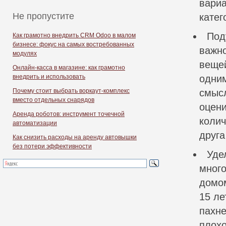
вариа
Не пропустите
катег
Под
Как грамотно внедрить CRM Odoo в малом
бизнесе: фокус на самых востребованных
важно
модулях
вещей
Онлайн-касса в магазине: как грамотно
внедрить и использовать
одним
Почему стоит выбрать воркаут-комплекс
смысл
вместо отдельных снарядов
оцени
Аренда роботов: инструмент точечной
колич
автоматизации
друга
Как снизить расходы на аренду автовышки
без потери эффективности
Уде
много
домом
15 ле
пахне
плохо