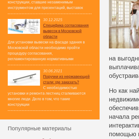
конструкции, ставшие незаменимым
инструментом для презентаций, выставок
30.12.2025
Специфика согласования
вывесок в Московской
области
Для установки вывески на фасаде здания в
Московской области необходимо пройти
процедуру согласования,
на выгодн
регламентированную нормативными
выплачива
30.06.2021
обустраив
Поручни из нержавеющей
стали: где заказать?
С необходимостью
Но как на
установки и ремонта лестниц сталкиваются
недвижимо
многие люди. Дело в том, что такие
конструкции
обеспечив
начала ре
интеракти
Популярные материалы
помощью м