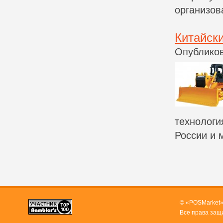
организов
Китайск
Опубликов
технологи
России и 
© «POSMarket»
Все права защ