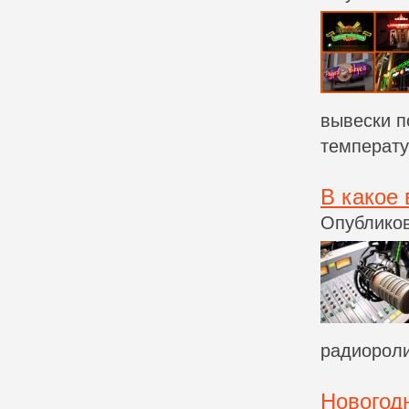
вывески п
температур
В какое
Опубликов
радиороли
Новогод