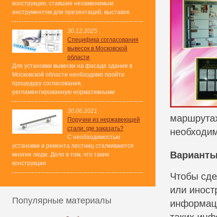
конструкции, ставшие незаменимым
инструментом для презентаций, выставок
30.12.2025
Специфика согласования
вывесок в Московской
области
Для установки вывески на фасаде здания в
Московской области необходимо пройти
процедуру согласования,
регламентированную нормативными
30.06.2021
маршрута
Поручни из нержавеющей
стали: где заказать?
необходим
С необходимостью
установки и ремонта лестниц сталкиваются
Варианты
многие люди. Дело в том, что такие
конструкции
Чтобы сде
или иност
Популярные материалы
информаци
таких инф