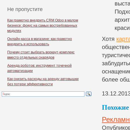
выста
Не пропустите
Подхо
архит
Как грамотно внедрить CRM Odoo в малом
бизнесе: фокус на самых востребованных
краси
модулях
Хотя
карт
Онлайн-касса в магазине: как грамотно
внедрить и использовать
обществен
Почему стоит выбрать воркаут-комплекс
туристиче
вместо отдельных снарядов
заблудить
Аренда роботов: инструмент точечной
оснащение
автоматизации
более общ
Как снизить расходы на аренду автовышки
без потери эффективности
13.12.201
Похожие 
Рекламн
Опубликов