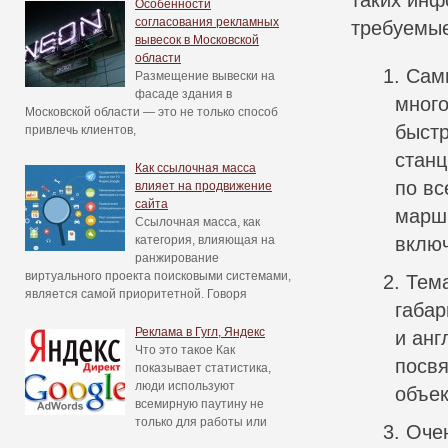
Особенности
согласования рекламных
требуемые
вывесок в Московской
области
Сам
Размещение вывески на
фасаде здания в
много
Московской области — это не только способ
быстр
привлечь клиентов,
станц
Как ссылочная масса
по вс
влияет на продвижение
сайта
маршр
Ссылочная масса, как
включ
категория, влияющая на
ранжирование
виртуального проекта поисковыми системами,
Тема
является самой приоритетной. Говоря
габар
Реклама в Гугл, Яндекс
и анг
Что это такое Как
посвя
показывает статистика,
люди используют
объек
всемирную паутину не
только для работы или
Очен