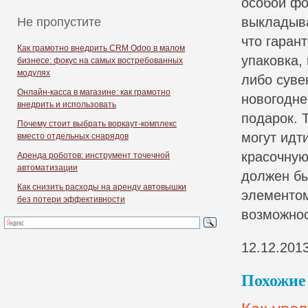
особой фо
выкладыва
Не пропустите
что гаран
Как грамотно внедрить CRM Odoo в малом
упаковка,
бизнесе: фокус на самых востребованных
модулях
либо суве
Онлайн-касса в магазине: как грамотно
новогодне
внедрить и использовать
подарок. 
Почему стоит выбрать воркаут-комплекс
могут идт
вместо отдельных снарядов
красочную
Аренда роботов: инструмент точечной
автоматизации
должен бы
Как снизить расходы на аренду автовышки
элементом
без потери эффективности
возможнос
12.12.201
Похожие 