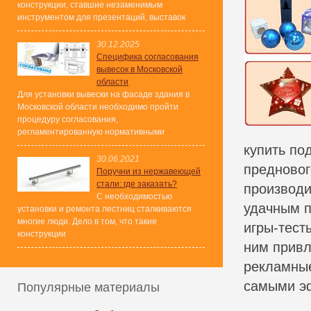
конструкции, ставшие незаменимым
инструментом для презентаций, выставок
30.12.2025
Специфика согласования
вывесок в Московской
области
Для установки вывески на фасаде здания в
Московской области необходимо пройти
процедуру согласования,
регламентированную нормативными
купить по
30.06.2021
предновог
Поручни из нержавеющей
стали: где заказать?
производи
С необходимостью
удачным п
установки и ремонта лестниц сталкиваются
многие люди. Дело в том, что такие
игры-тест
конструкции
ним привл
рекламны
самыми э
Популярные материалы