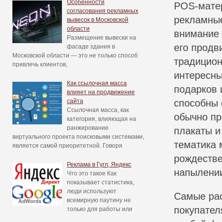
Особенности
POS-матер
согласования рекламных
рекламные
вывесок в Московской
области
внимание 
Размещение вывески на
его продв
фасаде здания в
Московской области — это не только способ
традицион
привлечь клиентов,
интересны
Как ссылочная масса
подарков 
влияет на продвижение
сайта
способны 
Ссылочная масса, как
обычно пр
категория, влияющая на
ранжирование
плакаты и
виртуального проекта поисковыми системами,
тематика 
является самой приоритетной. Говоря
рождестве
Реклама в Гугл, Яндекс
напылении
Что это такое Как
показывает статистика,
люди используют
Самые рас
всемирную паутину не
покупател
только для работы или