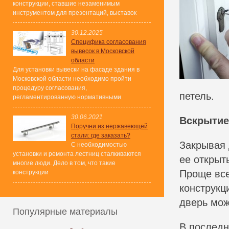
конструкции, ставшие незаменимым
инструментом для презентаций, выставок
30.12.2025
Специфика согласования
вывесок в Московской
области
Для установки вывески на фасаде здания в
Московской области необходимо пройти
процедуру согласования,
петель.
регламентированную нормативными
30.06.2021
Вскрытие
Поручни из нержавеющей
стали: где заказать?
Закрывая 
С необходимостью
установки и ремонта лестниц сталкиваются
ее открыт
многие люди. Дело в том, что такие
Проще все
конструкции
конструкц
дверь мож
Популярные материалы
В последн