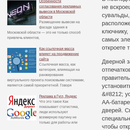
Особенности
не вскрое
согласования рекламных
вывесок в Московской
сувальды,
области
Размещение вывески на
расположе
фасаде здания в
ключнику,
Московской области — это не только способ
привлечь клиентов,
самых эле
откроете 
Как ссылочная масса
влияет на продвижение
сайта
Дверной з
Ссылочная масса, как
отпечатко
категория, влияющая на
ранжирование
правитель
виртуального проекта поисковыми системами,
установит
является самой приоритетной. Говоря
&#8212; у
Реклама в Гугл, Яндекс
AA-батаре
Что это такое Как
показывает статистика,
дверей. С
люди используют
всемирную паутину не
специальн
только для работы или
чтобы отк