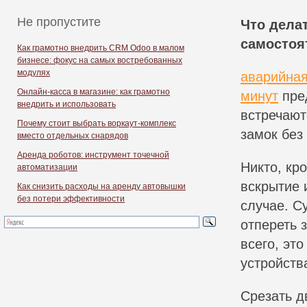
Не пропустите
Что делат
самостоя
Как грамотно внедрить CRM Odoo в малом
бизнесе: фокус на самых востребованных
модулях
аварийная
Онлайн-касса в магазине: как грамотно
минут
пред
внедрить и использовать
встречают
Почему стоит выбрать воркаут-комплекс
замок без
вместо отдельных снарядов
Аренда роботов: инструмент точечной
Никто, кр
автоматизации
вскрытие 
Как снизить расходы на аренду автовышки
без потери эффективности
случае. С
отпереть 
всего, эт
устройств
Срезать д