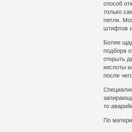
способ от
только са
петли. Мо
штифтов и
Более щад
подбора о
открыть д
кислоты и
после чег
Специалис
запирающе
то аварий
По матер