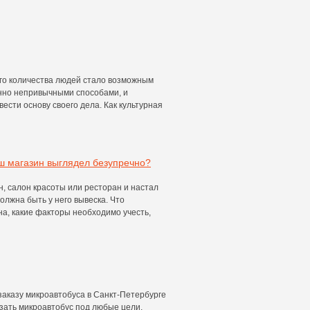
го количества людей стало возможным
нно непривычными способами, и
вести основу своего дела. Как культурная
аш магазин выглядел безупречно?
, салон красоты или ресторан и настал
олжна быть у него вывеска. Что
а, какие факторы необходимо учесть,
заказу микроавтобуса в Санкт-Петербурге
азать микроавтобус под любые цели,