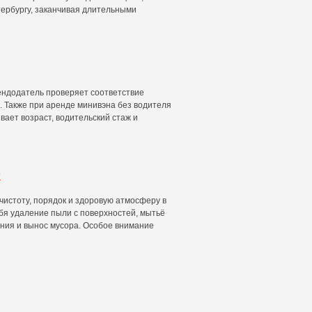
тербургу, заканчивая длительными
ндодатель проверяет соответствие
 Также при аренде минивэна без водителя
ывает возраст, водительский стаж и
?
истоту, порядок и здоровую атмосферу в
ебя удаление пыли с поверхностей, мытьё
ния и вынос мусора. Особое внимание