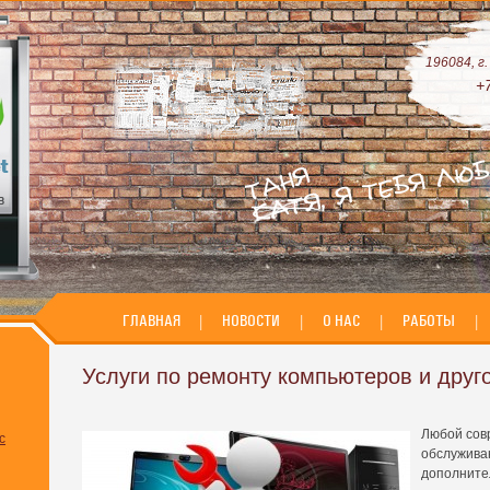
196084, г
+
ГЛАВНАЯ
|
НОВОСТИ
|
О НАС
|
РАБОТЫ
|
Услуги по ремонту компьютеров и друг
Любой сов
с
обслужива
дополнител