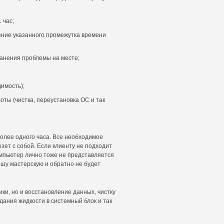
 час;
ение указанного промежутка времени
ранения проблемы на месте;
димость);
ты (чистка, переустановка ОС и так
олее одного часа. Все необходимое
ет с собой. Если клиенту не подходит
омпьютер лично тоже не представляется
ашу мастерскую и обратно не будет
ки, но и восстановление данных, чистку
дания жидкости в системный блок и так