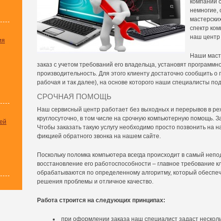
компании 
немногие, 
мастерских
спектр ком
наш центр
ия
Наши маст
заказ с учетом требований его владельца, установят программ
производительность. Для этого клиенту достаточно сообщить о 
рабочая и так далее), на основе которого наши специалисты п
СРОЧНАЯ ПОМОЩЬ
Наш сервисный центр работает без выходных и перерывов в ре
круглосуточно, в том числе на срочную компьютерную помощь. 
ей
Чтобы заказать такую услугу необходимо просто позвонить на 
фикцией обратного звонка на нашем сайте.
Поскольку поломка компьютера всегда происходит в самый неп
восстановление его работоспособности – главное требование к
обрабатываются по определенному алгоритму, который обеспе
решения проблемы и отличное качество.
Работа строится на следующих принципах:
при оформлении заказа наш специалист задаст нескол