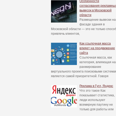
Особенности
согласования рекламны
вывесок в Московской
области
Размещение вывески на
фасаде здания в
Московской области — это не только спосо
привлечь клиентов,
Как ссылочная масса
влияет на продвижение
сайта
Ссылочная масса, как
категория, влияющая на
ранжирование
виртуального проекта поисковыми система
является самой приоритетной. Говоря
Реклама в Гугл, Яндекс
Что это такое Как
показывает статистика,
люди используют
всемирную паутину не
только для работы или