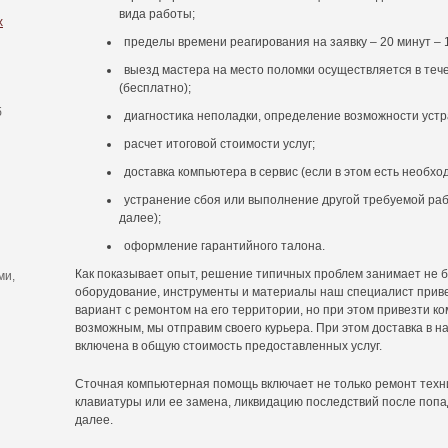
вида работы;
х
пределы времени реагирования на заявку – 20 минут – 1
выезд мастера на место поломки осуществляется в теч
(бесплатно);
б
диагностика неполадки, определение возможности уст
расчет итоговой стоимости услуг;
доставка компьютера в сервис (если в этом есть необхо
устранение сбоя или выполнение другой требуемой рабо
далее);
оформление гарантийного талона.
Как показывает опыт, решение типичных проблем занимает не б
ми,
оборудование, инструменты и материалы наш специалист привез
вариант с ремонтом на его территории, но при этом привезти к
возможным, мы отправим своего курьера. При этом доставка в н
включена в общую стоимость предоставленных услуг.
Сточная компьютерная помощь включает не только ремонт техни
клавиатуры или ее замена, ликвидацию последствий после попа
далее.