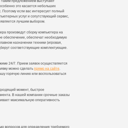
с таким предложением выступают
особенно это касается небольших
. Поэтому если вас интересует полный
пьютерных услуг и сопутствующий сервис,
 является лучшим выбором.
ера произведут сборку компьютера на
ное обеспечение, обеспечат необходимую
главном назначении техники (игровая,
одберут соответствующие комплектующие.
жиме 24/7. Прием заявок осуществляется
Заявку можно сделать
прямо на сайте
.
нашу горячую линию или воспользоваться
одходящий момент, быстрое
лиента. В нашей компании срочные заказы
чивает максимальную оперативность
ько вопросов для определения требуемого