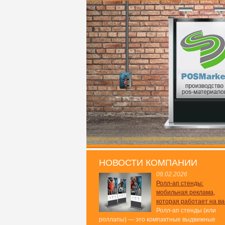
НОВОСТИ КОМПАНИИ
09.02.2026
Ролл-ап стенды:
мобильная реклама,
которая работает на ва
Ролл-ап стенды (или
роллапы) — это компактные выдвижные