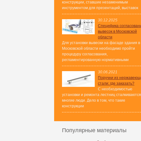
конструкции, ставшие незаменимым
инструментом для презентаций, выставок
30.12.2025
Специфика согласован
вывесок в Московской
области
Для установки вывески на фасаде здания в
Московской области необходимо пройти
процедуру согласования,
регламентированную нормативными
30.06.2021
Поручни из нержавеющ
стали: где заказать?
С необходимостью
установки и ремонта лестниц сталкиваются
многие люди. Дело в том, что такие
конструкции
Популярные материалы