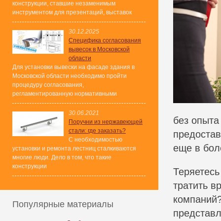
конструкции, ставшие незаменимым
инструментом для презентаций, выставок
30.12.2025
Специфика согласования
вывесок в Московской
области
Для установки вывески на фасаде здания в
Московской области необходимо пройти
процедуру согласования,
регламентированную нормативными
30.06.2021
без опыта
Поручни из нержавеющей
стали: где заказать?
предостав
С необходимостью
еще в бол
установки и ремонта лестниц сталкиваются
многие люди. Дело в том, что такие
конструкции
Теряетесь
тратить в
компаний?
Популярные материалы
представл