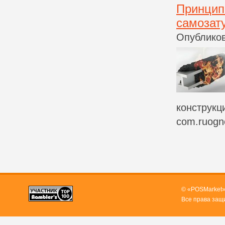
Принцип 
самозат
Опубликов
конструкц
com.ruogne
© «POSMarket»
Все права защ