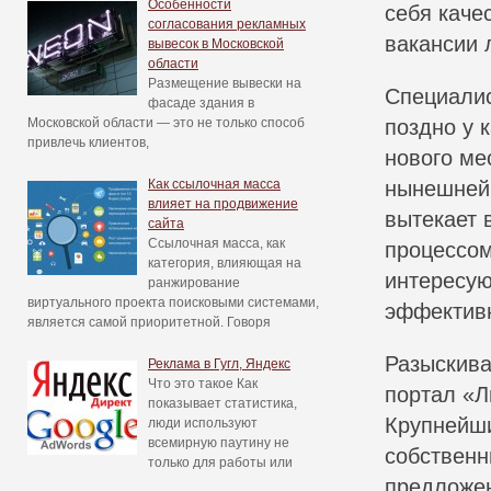
Особенности
себя каче
согласования рекламных
вакансии 
вывесок в Московской
области
Размещение вывески на
Специалис
фасаде здания в
Московской области — это не только способ
поздно у 
привлечь клиентов,
нового ме
Как ссылочная масса
нынешней 
влияет на продвижение
вытекает 
сайта
Ссылочная масса, как
процессом
категория, влияющая на
интересую
ранжирование
виртуального проекта поисковыми системами,
эффектив
является самой приоритетной. Говоря
Разыскива
Реклама в Гугл, Яндекс
Что это такое Как
портал «Л
показывает статистика,
Крупнейши
люди используют
всемирную паутину не
собственн
только для работы или
предложен