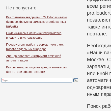
всем реги
Не пропустите
pro.leader
Как грамотно внедрить CRM Odoo в малом
позволяет
бизнесе: фокус на самых востребованных
также инт
модулях
портале.
Онлайн-касса в магазине: как грамотно
внедрить и использовать
Почему стоит выбрать воркаут-комплекс
Необходим
вместо отдельных снарядов
«Наши вак
Аренда роботов: инструмент точечной
Москве. С
автоматизации
зарплаты,
Как снизить расходы на аренду автовышки
без потери эффективности
или иной 
автоматич
одновреме
иным пар
Поиск раб