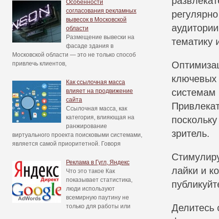
развлекат
Особенности
согласования рекламных
регулярно
вывесок в Московской
аудитории
области
Размещение вывески на
тематику 
фасаде здания в
Московской области — это не только способ
Оптимизац
привлечь клиентов,
ключевых 
Как ссылочная масса
системам 
влияет на продвижение
сайта
Привлекат
Ссылочная масса, как
категория, влияющая на
поскольку
ранжирование
зритель.
виртуального проекта поисковыми системами,
является самой приоритетной. Говоря
Стимулиру
Реклама в Гугл, Яндекс
лайки и к
Что это такое Как
показывает статистика,
публикуйт
люди используют
всемирную паутину не
Делитесь 
только для работы или