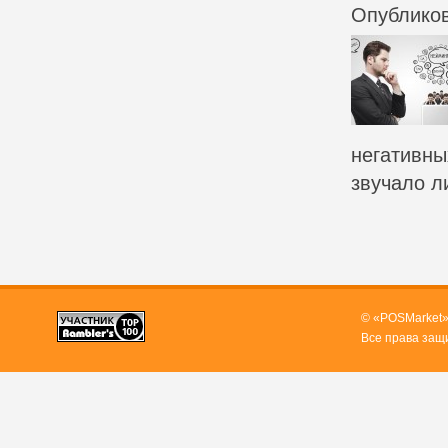
Опубликов
негативны
звучало ли
© «POSMarket»
Все права защ