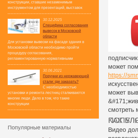
конструкции, ставшие незаменимым
инструментом для презентаций, выставок
30.12.2025
Специфика согласования
вывесок в Московской
области
Для установки вывески на фасаде здания в
Московской области необходимо пройти
процедуру согласования,
подписчик
регламентированную нормативными
может пом
30.06.2021
https://sm
Поручни из нержавеющей
стали: где заказать?
искусстве
С необходимостью
может выв
установки и ремонта лестниц сталкиваются
многие люди. Дело в том, что такие
&#171;жив
конструкции
смотреть 
КАК БЛОГЕРУ ВЕС
Популярные материалы
Видео до