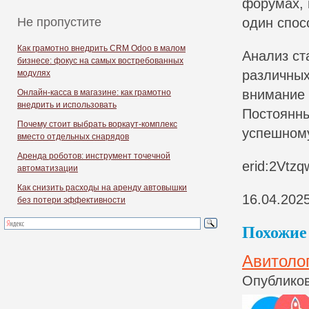
форумах, 
Не пропустите
один спос
Как грамотно внедрить CRM Odoo в малом
Анализ ст
бизнесе: фокус на самых востребованных
различных
модулях
внимание 
Онлайн-касса в магазине: как грамотно
внедрить и использовать
Постоянны
Почему стоит выбрать воркаут-комплекс
успешному
вместо отдельных снарядов
Аренда роботов: инструмент точечной
erid:2Vtz
автоматизации
Как снизить расходы на аренду автовышки
16.04.202
без потери эффективности
Похожие 
Авитоло
Опубликов