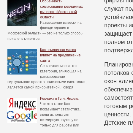
фирмы пок
Особенности
согласования рекламных
служат по
вывесок в Московской
устойчиво
области
Размещение вывески на
проекты и
фасаде здания в
защищает 
Московской области — это не только способ
привлечь клиентов,
полном от
подтвержд
Как ссылочная масса
влияет на продвижение
сайта
Планировк
Ссылочная масса, как
категория, влияющая на
потолков 
ранжирование
окон влия
виртуального проекта поисковыми системами,
является самой приоритетной. Говоря
обеспечив
самостоят
Реклама в Гугл, Яндекс
Что это такое Как
готовым р
показывает статистика,
ценности.
люди используют
всемирную паутину не
Детские п
только для работы или