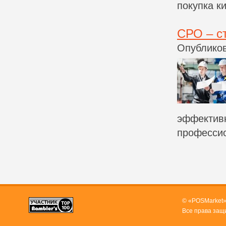
покупка к
СРО – с
Опубликов
эффективн
профессио
© «POSMarket»
Все права защ