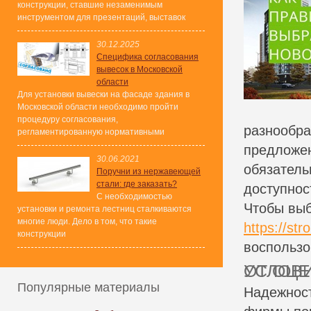
конструкции, ставшие незаменимым
инструментом для презентаций, выставок
30.12.2025
Специфика согласования
вывесок в Московской
области
Для установки вывески на фасаде здания в
Московской области необходимо пройти
процедуру согласования,
разнообра
регламентированную нормативными
предложен
30.06.2021
обязатель
Поручни из нержавеющей
стали: где заказать?
доступнос
С необходимостью
Чтобы выб
установки и ремонта лестниц сталкиваются
многие люди. Дело в том, что такие
https://str
конструкции
воспользо
ОТ ОЦЕНКИ СТРОИТЕЛ
Популярные материалы
Надежност