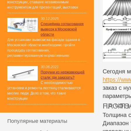
конструкции, ставшие незаменимым
инструментом для презентаций, выставок
30.12.2025
Специфика согласования
вывесок в Московской
области
Для установки вывески на фасаде здания в
Московской области необходимо пройти
процедуру согласования,
регламентированную нормативными
30.06.2021
Сегодня м
Поручни из нержавеющей
стали: где заказать?
https://www
С необходимостью
заказ с н
установки и ремонта лестниц сталкиваются
многие люди. Дело в том, что такие
параметры
конструкции
НА ЧТО ОБРАЩАТЬ ВНИМАНИЕ
Толщина с
Популярные материалы
Диапазон 