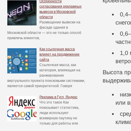
кровельны
Особенности
согласования рекламных
вывесок в Московской
0,4
области
снего
Размещение вывески на
фасаде здания в
0,6
Московской области — это не только способ
привлечь клиентов,
частн
Как ссылочная масса
1,0
влияет на продвижение
сайта
ветро
Ссылочная масса, как
категория, влияющая на
Высота пр
ранжирование
выдержива
виртуального проекта поисковыми системами,
является самой приоритетной. Говоря
низ
Реклама в Гугл, Яндекс
или 
Что это такое Как
показывает статистика,
сре
люди используют
всемирную паутину не
клима
только для работы или