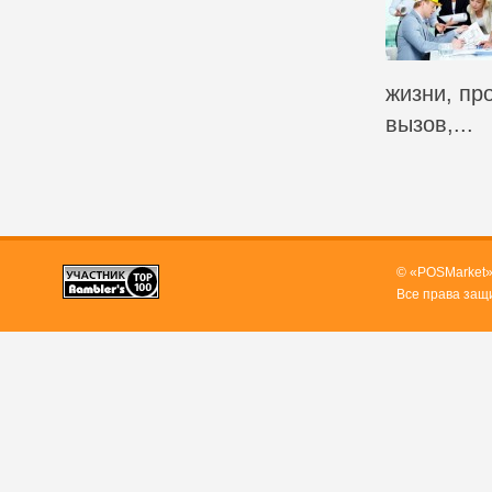
жизни, пр
вызов,...
© «POSMarket»
Все права защ