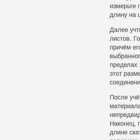
измерьте 
длину на 
Далее учт
листов. Г
причём ег
выбранног
пределах 
этот разм
соединени
После учё
материала
непредвид
Наконец, 
длине ска