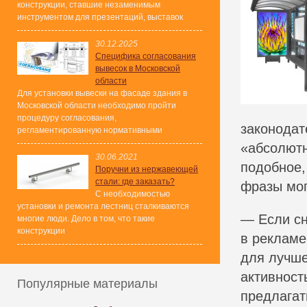
конструкции, ставшие незаменимым
инструментом для презентаций, выставок
30.12.2025
Специфика согласования
вывесок в Московской
области
Для установки вывески на фасаде здания в
Московской области необходимо пройти
процедуру согласования,
законодат
регламентированную нормативными
«абсолютн
30.06.2021
подобное,
Поручни из нержавеющей
стали: где заказать?
фразы мог
С необходимостью
установки и ремонта лестниц сталкиваются
— Если сн
многие люди. Дело в том, что такие
конструкции
в рекламе
для лучше
активност
Популярные материалы
предлагат