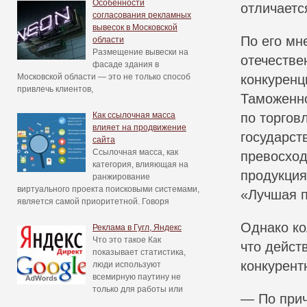
Особенности
отличаетс
согласования рекламных
вывесок в Московской
По его мн
области
Размещение вывески на
отечестве
фасаде здания в
Московской области — это не только способ
конкуренц
привлечь клиентов,
Таможенно
Как ссылочная масса
по торгов
влияет на продвижение
государст
сайта
Ссылочная масса, как
превосход
категория, влияющая на
продукция
ранжирование
виртуального проекта поисковыми системами,
«Лучшая п
является самой приоритетной. Говоря
Однако ко
Реклама в Гугл, Яндекс
Что это такое Как
что дейст
показывает статистика,
конкурент
люди используют
всемирную паутину не
только для работы или
— По прич