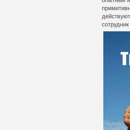
опытный и
примитивн
действуют
сотрудник