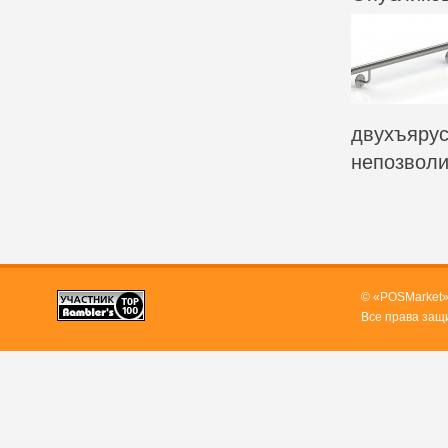
двухъярус
непозволи
© «POSMarket»
Все права защ