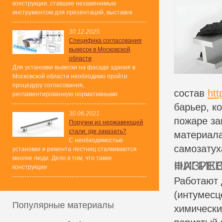
конструкции, ставшие незаменимым
инструментом для презентаций, выставок
30.12.2025
Специфика согласования
вывесок в Московской
области
Для установки вывески на фасаде здания в
Московской области необходимо пройти
процедуру согласования,
состав
htt
регламентированную нормативными
барьер, к
30.06.2021
пожаре за
Поручни из нержавеющей
стали: где заказать?
материала
С необходимостью
самозатух
установки и ремонта лестниц сталкиваются
многие люди. Дело в том, что такие
ФИЗИКО-ХИМИЧЕСКИЙ БАРЬЕР: РЕАКЦИЯ НА НАГР
конструкции
Работают 
(интумесц
Популярные материалы
химически