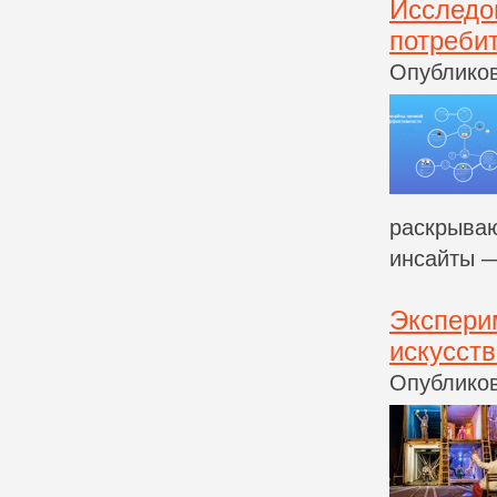
Исследо
потреби
Опубликов
раскрываю
инсайты —
Экспери
искусст
Опубликов