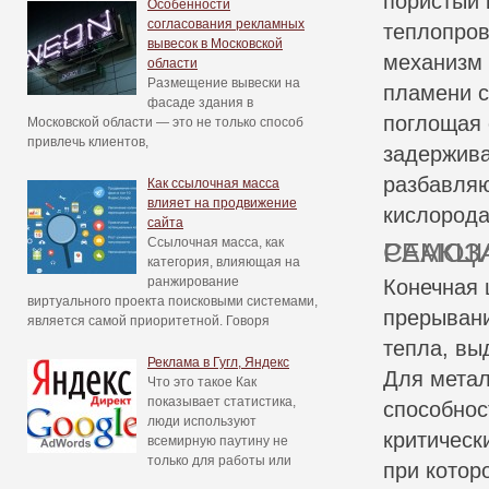
пористый 
Особенности
согласования рекламных
теплопров
вывесок в Московской
механизм 
области
Размещение вывески на
пламени с
фасаде здания в
поглощая 
Московской области — это не только способ
привлечь клиентов,
задержива
разбавляю
Как ссылочная масса
влияет на продвижение
кислорода
сайта
Ссылочная масса, как
САМОЗАТУХАНИЕ: ПРЕРЫВАНИЕ ЦЕПНОЙ
категория, влияющая на
ранжирование
Конечная 
виртуального проекта поисковыми системами,
прерывани
является самой приоритетной. Говоря
тепла, вы
Реклама в Гугл, Яндекс
Для метал
Что это такое Как
показывает статистика,
способнос
люди используют
критическ
всемирную паутину не
только для работы или
при котор