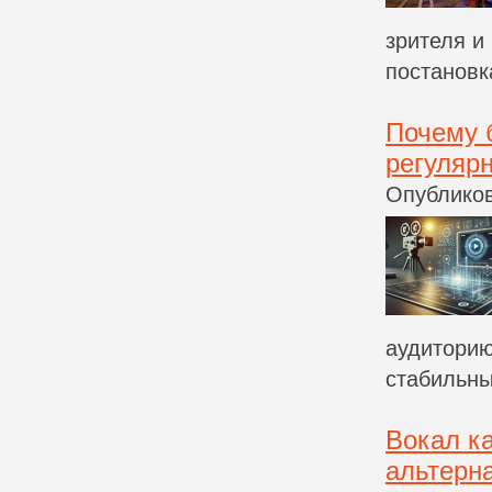
зрителя и
постановк
Почему 
регулярн
Опубликов
аудиторию
стабильны
Вокал ка
альтерн