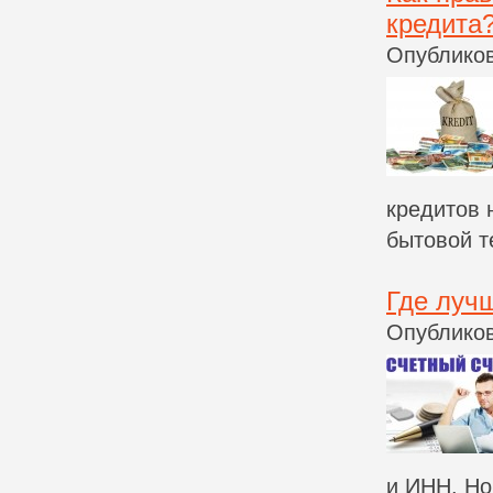
кредита
Опубликов
кредитов 
бытовой те
Где луч
Опубликов
и ИНН. Но