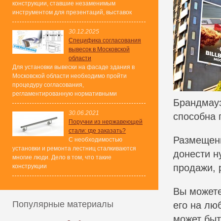
конструкции, ставшие незаменимым
инструментом для презентаций, выставок
30.12.2025
Специфика согласования
вывесок в Московской
области
Для установки вывески на фасаде здания в
Московской области необходимо пройти
процедуру согласования,
регламентированную нормативными
Брандмауэ
30.06.2021
способна 
Поручни из нержавеющей
стали: где заказать?
Размещени
С необходимостью
установки и ремонта лестниц сталкиваются
донести н
многие люди. Дело в том, что такие
продажи, 
конструкции
Вы можете
Популярные материалы
его на лю
может быт