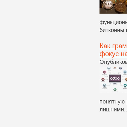
функциони
биткоины 
Как гра
фокус н
Опубликов
понятную 
лишними..