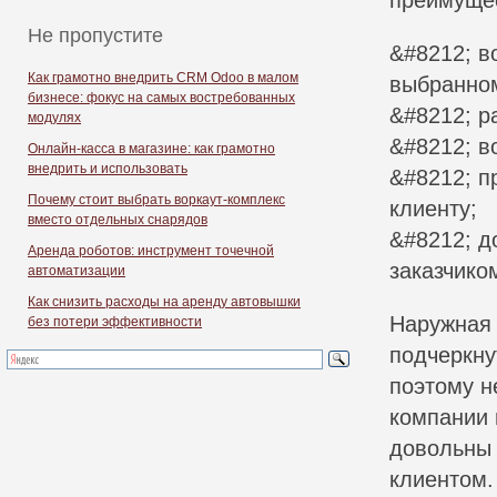
преимущес
Не пропустите
&#8212; в
Как грамотно внедрить CRM Odoo в малом
выбранном
бизнесе: фокус на самых востребованных
&#8212; р
модулях
&#8212; в
Онлайн-касса в магазине: как грамотно
внедрить и использовать
&#8212; п
Почему стоит выбрать воркаут-комплекс
клиенту;
вместо отдельных снарядов
&#8212; д
Аренда роботов: инструмент точечной
заказчико
автоматизации
Как снизить расходы на аренду автовышки
Наружная 
без потери эффективности
подчеркну
поэтому н
компании 
довольны 
клиентом.