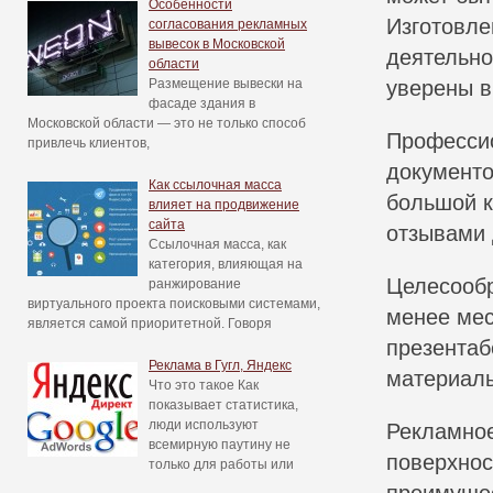
Особенности
Изготовле
согласования рекламных
вывесок в Московской
деятельно
области
Размещение вывески на
уверены в
фасаде здания в
Московской области — это не только способ
Профессио
привлечь клиентов,
документо
Как ссылочная масса
большой к
влияет на продвижение
сайта
отзывами 
Ссылочная масса, как
категория, влияющая на
Целесообр
ранжирование
виртуального проекта поисковыми системами,
менее мес
является самой приоритетной. Говоря
презентаб
Реклама в Гугл, Яндекс
материалы
Что это такое Как
показывает статистика,
люди используют
Рекламное
всемирную паутину не
поверхнос
только для работы или