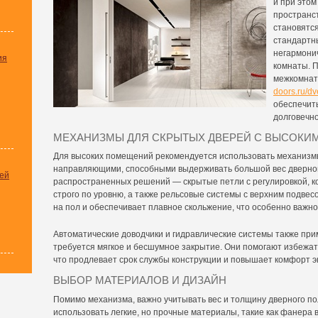
и при это
пространс
становятся
стандартн
негармони
ия
комнаты. 
межкомнат
doors.ru/dv
обеспечит
долговечно
МЕХАНИЗМЫ ДЛЯ СКРЫТЫХ ДВЕРЕЙ С ВЫСОКИ
Для высоких помещений рекомендуется использовать механизм
направляющими, способными выдерживать большой вес дверног
ей
распространенных решений — скрытые петли с регулировкой, к
строго по уровню, а также рельсовые системы с верхним подвес
на пол и обеспечивает плавное скольжение, что особенно важно
Автоматические доводчики и гидравлические системы также прим
требуется мягкое и бесшумное закрытие. Они помогают избежать
что продлевает срок службы конструкции и повышает комфорт э
ВЫБОР МАТЕРИАЛОВ И ДИЗАЙН
Помимо механизма, важно учитывать вес и толщину дверного по
использовать легкие, но прочные материалы, такие как фанера 