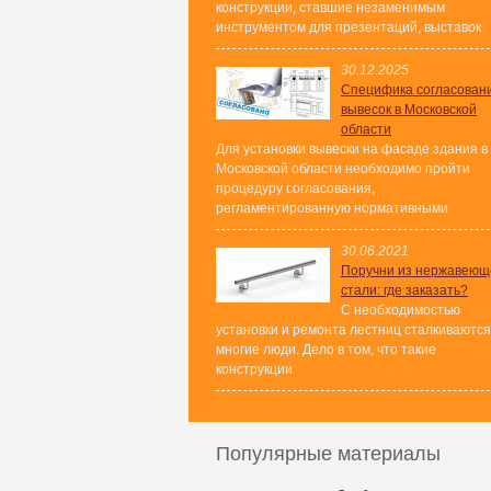
конструкции, ставшие незаменимым
инструментом для презентаций, выставок
30.12.2025
Специфика согласован
вывесок в Московской
области
Для установки вывески на фасаде здания в
Московской области необходимо пройти
процедуру согласования,
регламентированную нормативными
30.06.2021
Поручни из нержавеющ
стали: где заказать?
С необходимостью
установки и ремонта лестниц сталкиваются
многие люди. Дело в том, что такие
конструкции
Популярные материалы