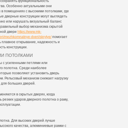
м сохранять функциональность
тва. Особенно актуальными они
 в помещениях с высокими потолками, где
ые дверные конструкции могут выглядеть
чно или нарушать визуальный баланс
Правильный выбор механизма скрытой
ной двери
https://www.mk-
eri/mezhkomnatnye-dveri/skrytye/
помогает
ь плавное открывание, надежность и
сть конструкции.
МИ ПОТОЛКАМИ
ы с усиленными петлями или
о полотна. Среди наиболее
оторые позволяют установить дверь
ом. Рельсовый механизм снижает нагрузку
 для больших дверей.
еняются в скрытых дверях, когда
 резких ударов дверного полотна о раму,
ксплуатации.
лотна. Для высоких дверей лучше
высокого качества, алюминиевые рамки с