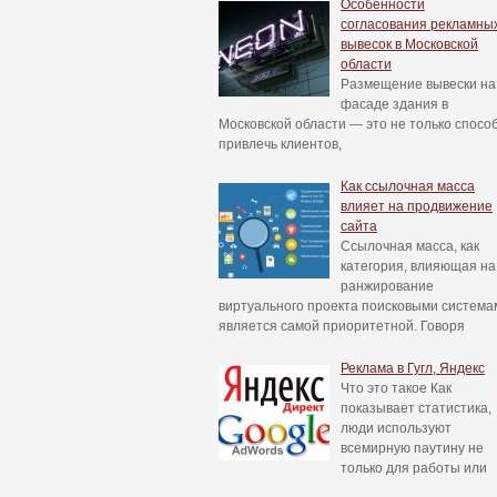
Особенности
согласования рекламны
вывесок в Московской
области
Размещение вывески на
фасаде здания в
Московской области — это не только спосо
привлечь клиентов,
Как ссылочная масса
влияет на продвижение
сайта
Ссылочная масса, как
категория, влияющая на
ранжирование
виртуального проекта поисковыми система
является самой приоритетной. Говоря
Реклама в Гугл, Яндекс
Что это такое Как
показывает статистика,
люди используют
всемирную паутину не
только для работы или