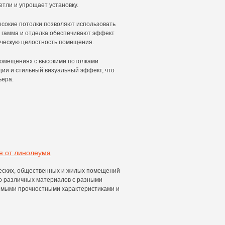
етли и упрощает установку.
ысокие потолки позволяют использовать
я гамма и отделка обеспечивают эффект
ическую целостность помещения.
помещениях с высокими потолками
ции и стильный визуальный эффект, что
ьера.
я от линолеума
еских, общественных и жилых помещений
о различных материалов с разными
емыми прочностными характеристиками и