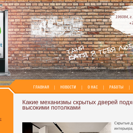
196084, г
+
ГЛАВНАЯ
|
НОВОСТИ
|
О НАС
|
РАБОТЫ
|
Какие механизмы скрытых дверей подх
высокими потолками
с
Скрытые д
интерьера