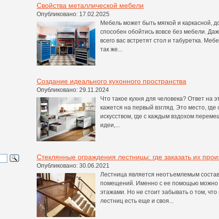
Свойства металлической мебели
Опубликовано: 17.02.2025
Мебель может быть мягкой и каркасной, до
способен обойтись вовсе без мебели. Да
всего вас встретят стол и табуретка. Меб
так же...
Создание идеального кухонного пространства
Опубликовано: 29.11.2024
Что такое кухня для человека? Ответ на эт
кажется на первый взгляд. Это место, гд
искусством, где с каждым вздохом переме
идеи,...
Стеклянные ограждения лестницы: где заказать их прои
Опубликовано: 30.06.2021
Лестница является неотъемлемым состав
помещений. Именно с ее помощью можно 
этажами. Но не стоит забывать о том, чт
лестниц есть еще и своя...