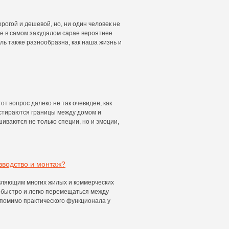
рогой и дешевой, но, ни один человек не
же в самом захудалом сарае вероятнее
ель также разнообразна, как наша жизнь и
от вопрос далеко не так очевиден, как
е стираются границы между домом и
шиваются не только специи, но и эмоции,
зводство и монтаж?
ляющим многих жилых и коммерческих
быстро и легко перемещаться между
о помимо практического функционала у