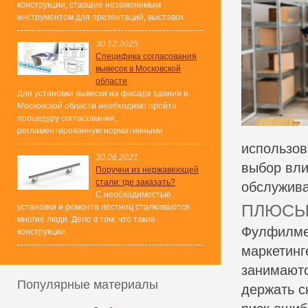
конструкции, ставшие незаменимым
инструментом для презентаций, выставок
30.12.2025
Специфика согласования
вывесок в Московской
области
Для установки вывески на фасаде здания в
Московской области необходимо пройти
процедуру согласования,
регламентированную нормативными
использо
30.06.2021
выбор вли
Поручни из нержавеющей
стали: где заказать?
обслужива
С необходимостью
ПЛЮСЫ
установки и ремонта лестниц сталкиваются
многие люди. Дело в том, что такие
Фулфилмен
конструкции
маркетинг
занимаютс
Популярные материалы
держать с