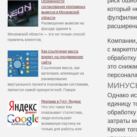
риск ошиб
Особенности
согласования рекламных
который н
вывесок в Московской
фулфилмен
области
Размещение вывески на
расширен
фасаде здания в
Московской области — это не только способ
Компании,
привлечь клиентов,
с маркетп
Как ссылочная масса
обработку
влияет на продвижение
сайта
это снижа
Ссылочная масса, как
категория, влияющая на
персонала
ранжирование
МИНУС
виртуального проекта поисковыми системами,
является самой приоритетной. Говоря
Однако ис
Реклама в Гугл, Яндекс
единицу т
Что это такое Как
обработку
показывает статистика,
люди используют
затраты м
всемирную паутину не
Кроме тог
только для работы или