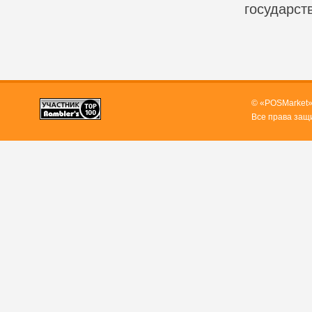
государст
© «POSMarket»
Все права защ